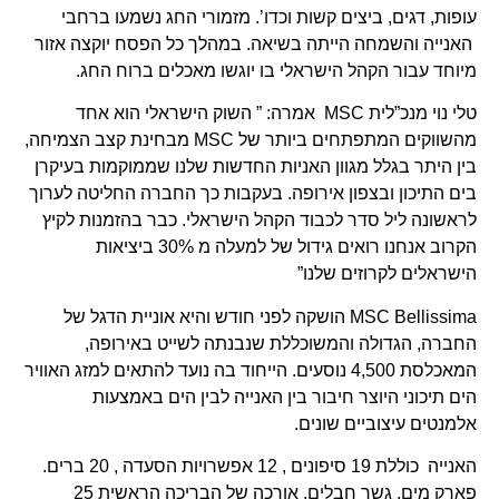
עופות, דגים, ביצים קשות וכדו’. מזמורי החג נשמעו ברחבי
האנייה והשמחה הייתה בשיאה. במהלך כל הפסח יוקצה אזור
מיוחד עבור הקהל הישראלי בו יוגשו מאכלים ברוח החג.
טלי נוי מנכ”לית MSC
אמרה: ” השוק הישראלי הוא אחד
מהשווקים המתפתחים ביותר של MSC מבחינת קצב הצמיחה,
בין היתר בגלל מגוון האניות החדשות שלנו שממוקמות בעיקרן
בים התיכון ובצפון אירופה. בעקבות כך החברה החליטה לערוך
לראשונה ליל סדר לכבוד הקהל הישראלי. כבר בהזמנות לקיץ
הקרוב אנחנו רואים גידול של למעלה מ 30% ביציאות
הישראלים לקרוזים שלנו”
MSC Bellissima הושקה לפני חודש והיא אוניית הדגל של
החברה, הגדולה והמשוכללת שנבנתה לשייט באירופה,
המאכלסת 4,500 נוסעים. הייחוד בה נועד להתאים למזג האוויר
הים תיכוני היוצר חיבור בין האנייה לבין הים באמצעות
אלמנטים עיצוביים שונים.
האנייה כוללת 19 סיפונים , 12 אפשרויות הסעדה , 20 ברים.
פארק מים, גשר חבלים, אורכה של הבריכה הראשית 25