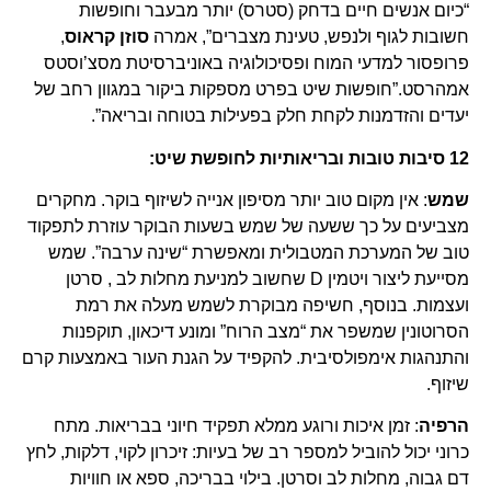
“כיום אנשים חיים בדחק (סטרס) יותר מבעבר וחופשות
חשובות לגוף ולנפש, טעינת מצברים”, אמרה
סוזן קראוס
,
פרופסור למדעי המוח ופסיכולוגיה באוניברסיטת מסצ’וסטס
אמהרסט.”חופשות שיט בפרט מספקות ביקור במגוון רחב של
יעדים והזדמנות לקחת חלק בפעילות בטוחה ובריאה”.
12 סיבות טובות ובריאותיות לחופשת שיט:
שמש
: אין מקום טוב יותר מסיפון אנייה לשיזוף בוקר. מחקרים
מצביעים על כך ששעה של שמש בשעות הבוקר עוזרת לתפקוד
טוב של המערכת המטבולית ומאפשרת “שינה ערבה”. שמש
מסייעת ליצור ויטמין D שחשוב למניעת מחלות לב , סרטן
ועצמות. בנוסף, חשיפה מבוקרת לשמש מעלה את רמת
הסרוטונין שמשפר את “מצב הרוח” ומונע דיכאון, תוקפנות
והתנהגות אימפולסיבית. להקפיד על הגנת העור באמצעות קרם
שיזוף.
הרפיה
: זמן איכות ורוגע ממלא תפקיד חיוני בבריאות. מתח
כרוני יכול להוביל למספר רב של בעיות: זיכרון לקוי, דלקות, לחץ
דם גבוה, מחלות לב וסרטן. בילוי בבריכה, ספא או חוויות