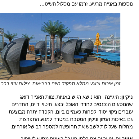
נוספות באנייה מרגיע, זרמו עם מסלול השיט…
זמן איכות ורוגע ממלא תפקיד חיוני בבריאות. צילום עוזי בכר
ניקיון
: היגיינה , הוא נושא רגיש באניות. צוות האנייה דואג
שהנוסעים הנכנסים לחדרי האוכל יבצעו חיטוי ידיים, החדרים
עוברים ניקוי יסודי לפחות פעמיים ביום. הקפדה יתרה מבוצעת
גם באיכות המזון וניקיון המטבח במטרה למנוע התפרצות
מחלות שעלולות לשבש את החופשה למספר רב של אורחים.
אוויר ים
: אוויר ים צח בלתי מוגבל באוניה מסייע לשיפור