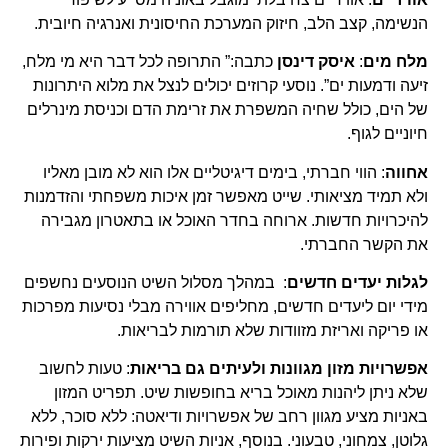
הנשימה, קצב הלב, חיזוק המערכת החיסונית ואנרגיה חיובית.
מלח מים
:
איסק דינסן
כתבה:” התרופה לכל דבר היא מי מלח,
זיעה ודמעות ים”. נוסעי קרוזים יכולים לנצל את מלוא היתרונות
של הים, כולל שחיה המשפרת את זרימת הדם וכניסת מינרלים
חיוניים לגוף.
אחווה
: הווי חברתי, בימים דיגיטליים אלו הוא לא מובן מאליו
ולא תמיד מציאותי. שייט מאפשר זמן איכות משפחתי והזדמנות
להיכרויות חדשות. ארוחה בחדר האוכל או בתאטרון מגבירה
את הקשר החברתי.
לגלות יעדים חדשים
: במהלך מסלול השיט הנוסעים נחשפים
מידי יום ליעדים חדשים, מחליפים אווירה מבלי נסיעות מפרכות
או פריקה ואריזת מזוודות שלא תורמות לבריאות.
אפשרויות מזון מגוונות ולעיתים גם בריאות
: טעות לחשוב
שלא ניתן ליהנות מאוכל בריא בחופשות שיט. תפריט המזון
באניות מציע מגוון רחב של אפשרויות ודיאטה: ללא סוכר, ללא
גלוטן, צמחוני, טבעוני. בנוסף, אניות השיט מציעות ירקות ופירות