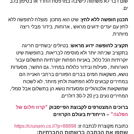
שום דבר לא משתווה לישיבה במרפסת החדר או בסיפון בלב
ים.
תכנון חופשה ללא לחץ
: שיט הוא מתכון מוצלח לחופשה ללא
לחץ עם יעדים ידועים מראש , ארוחות, בידור מבלי ריצה
מיותרת.
תקציב לחופשה ידוע מראש
: בטיולים יבשתיים חריגה
בתקציב שכיחה יותר ולא מוסיפה לבריאות. בחופשות שיט
יוקרתיות הכל כלול, באניות הפחות יוקרתיות התשלום עבור
הארוחות , פעילות ובידור כלולות במחיר. גם התשר, מסעדות
נושא, משקאות חמים בברים הפזורים ברחבי האנייה הם
במחירים קבועים ללא הפתעות ולחץ מיותר. לא לשכוח
שמשקאות אלכוהוליים ומסעדות נושא הן בתשלום אבל סמלי,
המחירים נעים בין 20 ל-30 דולרים.
ברוכים המצטרפים לקבוצת הפייסבוק
״קרוז חלום של
הפלגה״
– הייחודית בעולם הקרוזים
כתובת מקוצרת לכתבה זו:
https://cruisein.co.il?p=88898
שתפו את הכתבה ברשתות החברתיות: