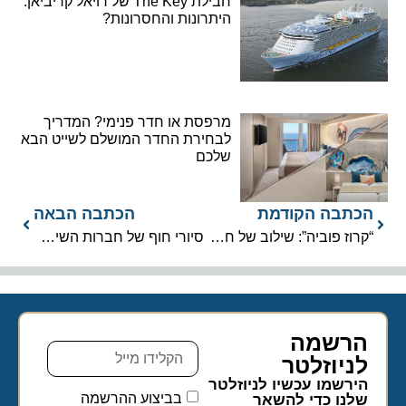
חבילת The Key של רויאל קריביאן:
היתרונות והחסרונות?
מרפסת או חדר פנימי? המדריך
לבחירת החדר המושלם לשייט הבא
שלכם
הכתבה הקודמת
הכתבה הבאה
“קרוז פוביה”: שילוב של חרדות שימנעו את חופשת השיט הבאה
סיורי חוף של חברות השיט, סיורים עצמאיים ומה שביניהם
הרשמה
לניוזלטר​
הירשמו עכשיו לניוזלטר
בביצוע ההרשמה
שלנו כדי להשאר