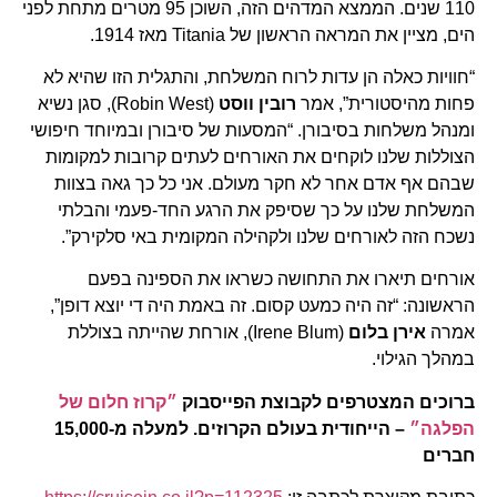
110 שנים. הממצא המדהים הזה, השוכן 95 מטרים מתחת לפני
הים, מציין את המראה הראשון של Titania מאז 1914.
“חוויות כאלה הן עדות לרוח המשלחת, והתגלית הזו שהיא לא
פחות מהיסטורית”, אמר
רובין ווסט
(Robin West), סגן נשיא
ומנהל משלחות בסיבורן. “המסעות של סיבורן ובמיוחד חיפושי
הצוללות שלנו לוקחים את האורחים לעתים קרובות למקומות
שבהם אף אדם אחר לא חקר מעולם. אני כל כך גאה בצוות
המשלחת שלנו על כך שסיפק את הרגע החד-פעמי והבלתי
נשכח הזה לאורחים שלנו ולקהילה המקומית באי סלקירק”.
אורחים תיארו את התחושה כשראו את הספינה בפעם
הראשונה: “זה היה כמעט קסום. זה באמת היה די יוצא דופן”,
אמרה
אירן בלום
(Irene Blum), אורחת שהייתה בצוללת
במהלך הגילוי.
ברוכים המצטרפים לקבוצת הפייסבוק
״קרוז חלום של
הפלגה״
– הייחודית בעולם הקרוזים. למעלה מ-15,000
חברים