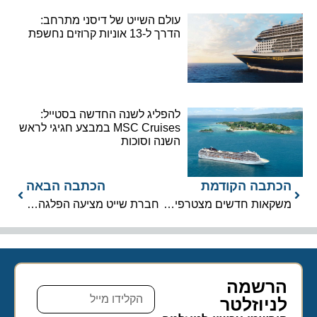
עולם השייט של דיסני מתרחב:
הדרך ל-13 אוניות קרוזים נחשפת
להפליג לשנה החדשה בסטייל:
MSC Cruises במבצע חגיגי לראש
השנה וסוכות
הכתבה הקודמת
הכתבה הבאה
משקאות חדשים מצטרפים ל-‘Love Line Premium Liquors’
חברת שייט מציעה הפלגה ‘במחיר מציאה’: החל מ-108,285$ לאדם
הרשמה
לניוזלטר​