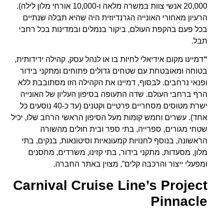
20,000 אנשי צוות במשרה מלאה ו-10,000 אורחי מלון לילה).
הרעיון מאחורי האונייה הגרנדיוזית היה שהיא תבלה שנתיים
בכל פעם בהקפת העולם, ביקור בנמלים ובמדינות בכל רחבי
תבל.
“
דמיינו מקום אידיאלי לחיות בו או לנהל עסק, קהילה ידידותית,
בטוחה ומאובטחת עם שטחים גדולים פתוחים ומתקני בידור
ופנאי נרחבים. לבסוף, דמיינו את הקהילה הזו מסתובבת ללא
הרף ברחבי העולם. שדה התעופה בסיפון העליון של האונייה
ישרת מטוסים מסחריים פרטיים וקטנים (עד כ-40 נוסעים כל
אחד). עשרים וחמש קומות מעל הסיפון הראשי הרחב שלו, יכיל
שטחי מגורים, ספרייה, בתי ספר ובית חולים מהשורה
הראשונה, בנוסף לחנויות קמעונאיות וסיטונאות, בנקים, בתי
מלון, מסעדות, מתקני בידור, בתי קזינו, משרדים, מחסנים
ומפעלי ייצור והרכבה קלים”, מצוין באתר החברה.
Carnival Cruise Line’s Project
Pinnacle