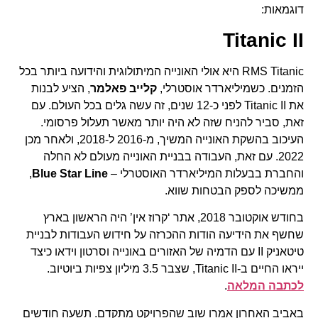
דוגמאות:
Titanic II
RMS Titanic היא אולי האונייה המיתולוגית והידועה ביותר בכל
הזמנים. כשמיליארדר אוסטרלי,
קלייב פאלמר
, הציע לבנות
את Titanic II לפני כ-12 שנים, זה עשה גלים בכל העולם. עם
זאת, סביר להניח שזה לא היה יותר מאשר תעלול פרסומי.
העיכוב בהשקת האונייה המשיך, מ-2016 ל-2018, ולאחר מכן
2022. עם זאת, העבודה בבניית האונייה מעולם לא החלה
והחברת בבעלות המיליארדר האוסטרלי –
Blue Star Line
,
ממשיכה לספק הבטחות שווא.
בחודש אוקטובר 2018, אתר ‘קרוז אין’ היה הראשון בארץ
שחשף את הידיעה הודות ההכרזה על חידוש העבודות לבניית
טיטאניק II עם הדמיה של האזורים באונייה וסרטון וידאו כיצד
ייראו החיים ב-Titanic II, שצבר 3.5 מיליון צפיות ביוטיוב.
לכתבה המלאה
.
באביב האחרון אמרו שוב שהפרויקט מתקדם. תשעה חודשים