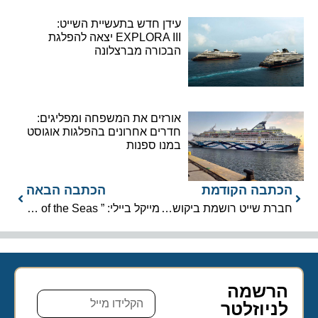
עידן חדש בתעשיית השייט:
EXPLORA III יצאה להפלגת
הבכורה מברצלונה
אורזים את המשפחה ומפליגים:
חדרים אחרונים בהפלגות אוגוסט
במנו ספנות
הכתבה הקודמת
הכתבה הבאה
חברת שייט רושמת ביקושים חסרי תקדים למגה יאכטה חדשה
מייקל ביילי: ” Icon of the Seas שינתה לנצח את עולם החופשות”
הרשמה
לניוזלטר​