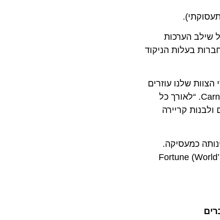
לב הערכות
ת פומביות של עמיתים לתעשייה, חברים ובני משפחה. בסופו של תהליך, 500 החברות בעלות הניקוד
וות שלנו עוזרים
, סמנכ”לית משאבי האנוש הגלובלית של Carnival Corporation. “לאורך כל
נות קריירה
Carnival לאחרונה על הצטיינותה כמעסיקה.
Fortune (World