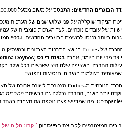
ד הבוגרים החדשים:
התבסס על משוב ממעל 100,000 אנשי מקצוע צעירים (בעלי ותק של פחות מ-10 שנות ניסיון תעסוקתי).
טת הניקוד שוקללה על פני שלוש שנים של הערכות מעסיקים, 
וה ביותר נכנסו לרשימת הבוגרים החדשים, ו-600 המובילות זכו למקום ברשימת התרבות הארגונית.
“ההכרה של Forbes בנושא התרבות הארגונית וכמ
יצר מדי יום ביומו”, אמרה
בטינה דיינס (Bettina Deynes)
ילות החברה, השאיפה שלנו היא שאנשים בכל שלב בקריירה ש
מעותית בעולמות האירוח, הנסיעות והפנאי”.
קדם יותר השנה, החברה נכללה גם ברשימת
החברות המוערכות
, מה שמדגיש פעם נוספת את מעמדה כאחד ממקומות העבודה המובילים והנחשקים ביותר במשק.
וכים המצטרפים לקבוצת הפייסבוק
״קרוז חלום של הפל