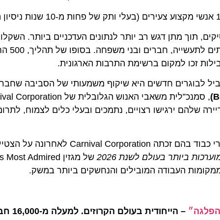
תוך מתן דגש רב יותר לנתונים העדכניים ביותר. השקלול שי
אישיות של עובדים נוכחיים, לצד הערכו
עסיק מוביל לבוגרים חדשים היא שיקוף משמעותי של הסביבה שחברי הצ
להם ירגישו רצויים, נתמכים ובעלי כלים לצמוח, לתרום ולב
ההכרה הנוכחית מ-Forbes מצטרפת לשורה ארוכה של תארי כבוד בהם זכתה  Corporation
 ביותר בעולם לשנת 2026
של מגזין ’s Most Admired
גה״
– הייחודית בעולם הקרוזים. למעלה מ-16,000 חברים