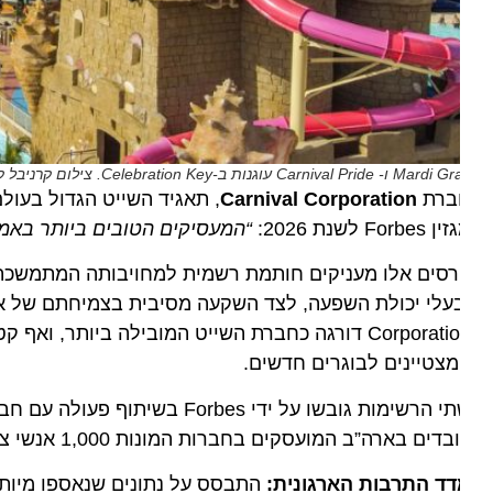
ו- Carnival Pride עוגנות ב-Celebration Key. צילום קרניבל קרוז ליין
ברת
Carnival Corporation
, תאגיד השייט הגדול בעולם, 
Forbes לשנת 2026:
“המעסיקים הטובים ביותר באמריקה
סים אלו מעניקים חותמת רשמית למחויבותה המתמשכת של 
Corporation דורגה כחברת השייט המובילה ביותר, וא
צטיינים לבוגרים חדשים.
הרשימות גובשו על ידי Forbes בשיתוף פעולה עם חברת מחקרי השוק הבינלאומית
בדים בארה”ב המועסקים בחברות המונות 1,000 אנשי צוות לפחות:
ד התרבות הארגונית:
התבסס על נתונים שנאספו מיותר מ-217,000 עובדים במשרה מלאה וחלקית