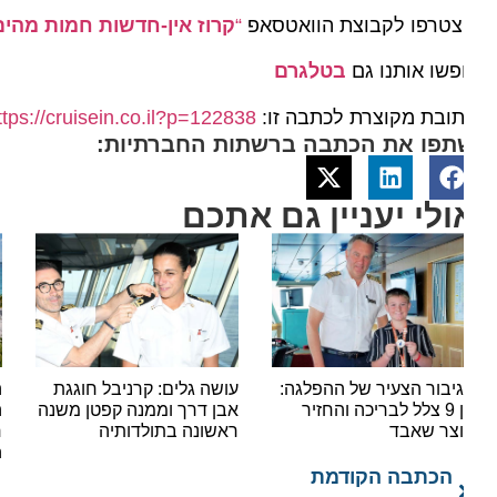
טרפו לקבוצת הוואטסאפ
“
קרוז אין-חדשות חמות מהים”
שו אותנו גם
בטלגרם
ובת מקוצרת לכתבה זו:
https://cruisein.co.il?p=122838
תפו את הכתבה ברשתות החברתיות:
ולי יעניין גם אתכם
יבור הצעיר של ההפלגה:
עושה גלים: קרניבל חוגגת
הפני
בן 9 צלל לבריכה והחזיר
אבן דרך וממנה קפטן משנה
צר שאבד
ראשונה בתולדותיה
each
הכתבה הקודמת