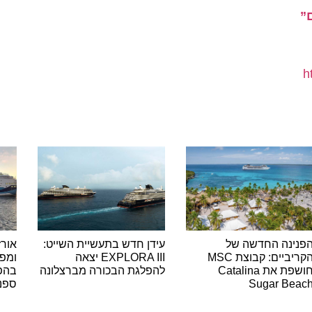
נה החדשה של
עידן חדש בתעשיית השייט:
אורזים 
הקריביים: קבוצת MSC
EXPLORA III יצאה
ומפליגים
חושפת את Catalina
להפלגת הבכורה מברצלונה
בהפלגות 
Sugar B
ספנות
ה