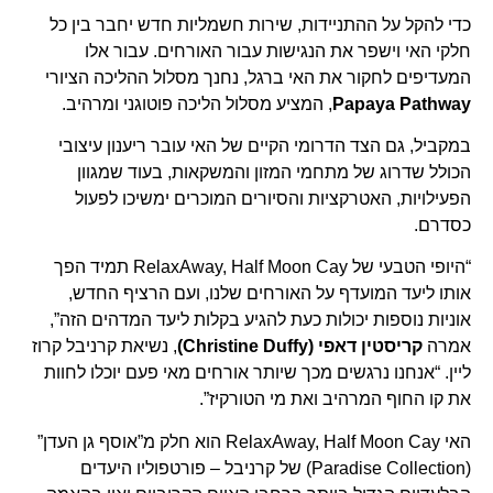
כדי להקל על ההתניידות, שירות חשמליות חדש יחבר בין כל
חלקי האי וישפר את הנגישות עבור האורחים. עבור אלו
המעדיפים לחקור את האי ברגל, נחנך מסלול ההליכה הציורי
Papaya Pathway
, המציע מסלול הליכה פוטוגני ומרהיב.
במקביל, גם הצד הדרומי הקיים של האי עובר ריענון עיצובי
הכולל שדרוג של מתחמי המזון והמשקאות, בעוד שמגוון
הפעילויות, האטרקציות והסיורים המוכרים ימשיכו לפעול
כסדרם.
“היופי הטבעי של RelaxAway, Half Moon Cay תמיד הפך
אותו ליעד המועדף על האורחים שלנו, ועם הרציף החדש,
אוניות נוספות יכולות כעת להגיע בקלות ליעד המדהים הזה”,
אמרה
קריסטין דאפי (Christine Duffy)
, נשיאת קרניבל קרוז
ליין. “אנחנו נרגשים מכך שיותר אורחים מאי פעם יוכלו לחוות
את קו החוף המרהיב ואת מי הטורקיז”.
האי RelaxAway, Half Moon Cay הוא חלק מ”אוסף גן העדן”
(Paradise Collection) של קרניבל – פורטפוליו היעדים