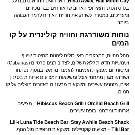
RelaxAway, Half Moon Cay
. השדרוגים החדשים נבנו על
בסיס הסגנון האירופי האהוב שהאורחים כבר מכירים
ומעריכים, במטרה לשדרג את חוויית האירוח לרמה הגבוהה
ביותר.
נוחות משודרגת וחוויה קולינרית על קו
המים
החל מהיום, המבקרים באי יכולים ליהנות ממיטות שיזוף
ושמשיות חדשות ללא תשלום, לצד ביתנים פרטיים (Cabanas)
ומיטות יום מפנקות הזמינות להזמנה מראש. בנוסף, נפתחו
ושודרגו מגוון מתחמי אוכל ומשקאות המציעים ארוחות בסגנון
איים, מזנונים עשירים ומשקאות מרעננים באזורים מוצלים על קו
המים:
Orchid Beach Grill
ו-
Hibiscus Beach Grill
– מציעים
ארוחות ומתחמי בופה עשירים.
Stay Awhile Beach Shack
,
Luna Tide Beach Bar
ו-
Lil’
Tiki Bar
– מציעים קוקטיילים ומשקאות טרופיים מול הנוף.