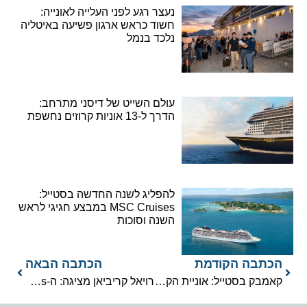
נעצר רגע לפני העלייה לאונייה:
חשוד כראש ארגון פשיעה באיטליה
נלכד בנמל
עולם השייט של דיסני מתרחב:
הדרך ל-13 אוניות קרוזים נחשפת
להפליג לשנה החדשה בסטייל:
MSC Cruises במבצע חגיגי לראש
השנה וסוכות
הכתבה הקודמת
הכתבה הבאה
קאמבק בסטייל: אוניית הקרוזים Valiant Lady חוזרת לים עם 8 שדרוגים מרעננים
רויאל קריביאן מציגה: ה-Liberty of the Seas חוזרת לים אחרי שדרוג של מיליונים