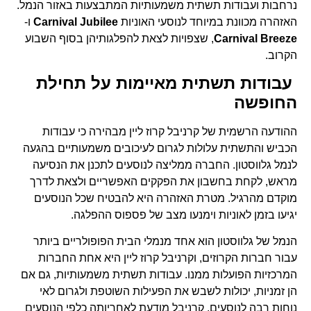
נרחבות ועבודות תשתית משמעותיות המתבצעות באזור הנמל.
האזהרה מכוונת במיוחד לנוסעי האוניות
Carnival Jubilee
ו-
Carnival Breeze
, שצפויות לצאת להפלגותיהן בסוף השבוע
הקרוב.
עבודות תשתית מאיימות על תחילת
החופשה
ההודעה הרשמית של קרניבל קרוז ליין מבהירה כי עבודות
הכביש והתשתית עלולות לגרום לעיכובים משמעותיים בהגעה
לנמל גלווסטון. החברה ממליצה לנוסעים לתכנן את הנסיעה
מראש, לקחת בחשבון את הפקקים האפשריים ולצאת לדרך
מוקדם מהרגיל. מטרת האזהרה היא להבטיח שכל הנוסעים
יגיעו בזמן לאוניות וימנעו מצב של פספוס ההפלגה.
הנמל של גלווסטון הוא אחד מנמלי הבית הפופולריים ביותר
עבור חברות הקרוזים, וקרניבל קרוז ליין היא אחת החברות
המרכזיות הפועלות ממנו. עבודות תשתית משמעותיות, גם אם
הן זמניות, יכולות לשבש את הפעילות השוטפת ולגרום לאי
נוחות רבה לנוסעים. קרניבל מודעת לאחריותה כלפי הנוסעים