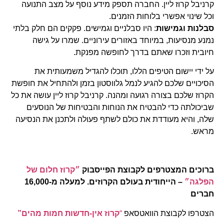
קרניבל קרוז ליין. החברה תספק מידע נוסף על מצב התנועה
וכל שינוי אפשרי בלוחות הזמנים.
סבלנות וגמישות
: היו סבלניים וגמישים. פקקים הם חלק בלתי
נמנע מנסיעות, במיוחד באזורים עירוניים. שמרו על גישה
חיובית וזכרו שאתם בדרך לחופשה מפנקת.
על ידי יישום הטיפים הללו, תוכלו להגדיל משמעותית את
הסיכויים שלכם להגיע לנמל גלווסטון בזמן ולהתחיל את חופשת
הקרוז שלכם בצורה רגועה ומהנה. קרניבל קרוז ליין עושה את כל
שביכולתה כדי להבטיח את הנוחות והבטיחות של הנוסעים
שלה, והיא מעודדת את כולם לשתף פעולה ולתכנן את הנסיעה
מראש.
ברוכים המצטרפים לקבוצת הפייסבוק
״קרוז חלום של
הפלגה״
– הייחודית בעולם הקרוזים. למעלה מ-16,000
חברים
הצטרפו לקבוצת הוואטסאפ
“
קרוז אין-חדשות חמות מהים”