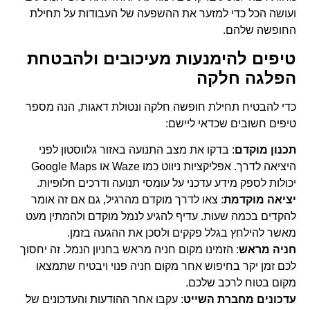
ועושה הכל כדי למזער את ההשפעה של העבודות על תחילת
החופשה שלהם.
טיפים להימנעות מעיכובים ולהבטחת
הפלגה חלקה
כדי להבטיח תחילת חופשה חלקה ונטולת דאגות, הנה מספר
טיפים חשובים שכדאי ליישם:
תכנון מוקדם
: בדקו את מצב התנועה באזור גלווסטון לפני
היציאה לדרך. אפליקציות ניווט כמו Waze או Google Maps
יכולות לספק מידע עדכני על עומסי תנועה ודרכים חלופיות.
יציאה מוקדמת
: צאו לדרך מוקדם מהרגיל, גם אם זה אומר
להקדים בכמה שעות. עדיף להגיע לנמל מוקדם ולהמתין מעט
מאשר להילחץ בגלל פקקים ולסכן את ההגעה בזמן.
חניה מראש
: הזמינו מקום חניה מראש בחניון הנמל. זה יחסוך
לכם זמן יקר בחיפוש אחר מקום חניה פנוי ויבטיח שתמצאו
מקום בטוח לרכב שלכם.
עדכונים מחברת השייט
: עקבו אחר ההודעות והעדכונים של