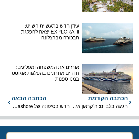
עידן חדש בתעשיית השייט:
EXPLORA III יצאה להפלגת
הבכורה מברצלונה
אורזים את המשפחה ומפליגים:
חדרים אחרונים בהפלגות אוגוסט
במנו ספנות
הכתבה הקודמת
הכתבה הבאה
חגיגה בלב ים: ה”קראון איריס” פתחה את עונת ההפלגות בדרכה לקפריסין
חדש בסיפונה של MSC Seashore: ברביקיו ועוף במרחק נגיעה מהבריכה