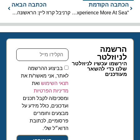
הכתבה הקודמת
הכתבה הבאה
“Experience More At Sea”: נורוויג’ן משדרגת את חווית השייט
קרניבל קרוז ליין: הראשונה לשרת 7 מיליון נוסעים מנמל ניו אורלינס
הרשמה
לניוזלטר​
הירשמו עכשיו לניוזלטר
בביצוע ההרשמה
שלנו כדי להשאר
מעודכנים
לאתר, אני מאשר/ת את
תנאי השימוש
ואת
מדיניות הפרטיות
ומסכים/ה לקבל תכנים
ועדכונים, כולל מידע על
מבצעים וחומרים
פרסומיים, לכתובת
הדוא״ל שלי.