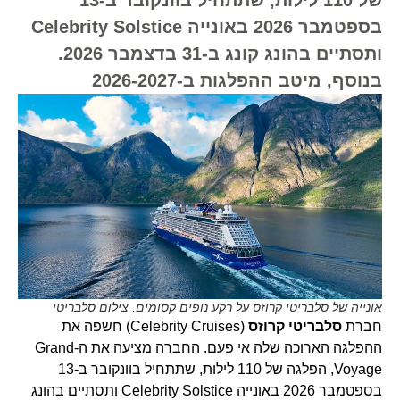
בספטמבר 2026 באונייה Celebrity Solstice
ותסתיים בהונג קונג ב-31 בדצמבר 2026.
בנוסף, מיטב ההפלגות ב-2026-2027
אונייה של סלבריטי קרוזס על רקע נופים קסומים. צילום סלבריטי
חברת
סלבריטי קרוזס
(Celebrity Cruises) חשפה את
ההפלגה הארוכה שלה אי פעם. החברה מציעה את ה-Grand
Voyage, הפלגה של 110 לילות, שתתחיל בוונקובר ב-13
בספטמבר 2026 באונייה Celebrity Solstice ותסתיים בהונג