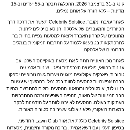
קונג ב-31 בדצמבר 2026. ההפלגה תבקר ב-55 יעדים וב-15
מדינות – ללא חזרה על אותם נמלים.
לאחר עזיבת ונקובר, Celebrity Solstice תעשה את דרכה דרך
הפיורדים והמעברים של אלסקה. הנוסעים יכולים ליהנות
מהנופים של קרחון האברד ולצאת למסעות צפייה בחיות בר,
להרפתקאות בטבע או ללמוד על התרבות המקומית בנמלים
הדרומיים של אלסקה.
לאחר מכן האונייה תתחיל את מסעה באוקיינוס ​​השקט, עם
עגינות בהוואי, פולינזיה הצרפתית ופיג’י. שוניות אלמוגים
טהורות, פארקים אקולוגיים מוגנים ויערות גשם טרופיים יספקו
הרבה אפשרויות לנוסעים לחוות בכל נמל. בהמשך יש עגינות
בניו זילנד, אוסטרליה ובונואטו. הנוסעים יכולים להתרשם מחיות
הבר המגוונות של האזור, הנופים השופעים וכמה מהתרבויות
העתיקות בעולם. הנוסעים לא ירצו לוותר על הזדמנות לבקר
במערות רואקורי, פלא גיאולוגי עשיר בהיסטוריה מאורית.
Celebrity Solstice כוללת את אזור Lawn Club החדשני,
בסיפון העליון עם דשא אמיתי. בריכה מקורה וחיצונית, מסעדות