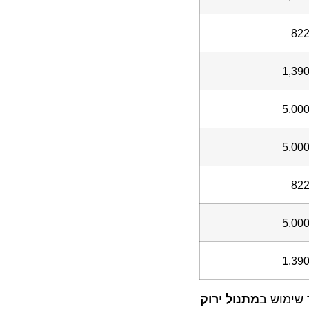
1
5
5
5
1
וש ב
מתנול ירוק