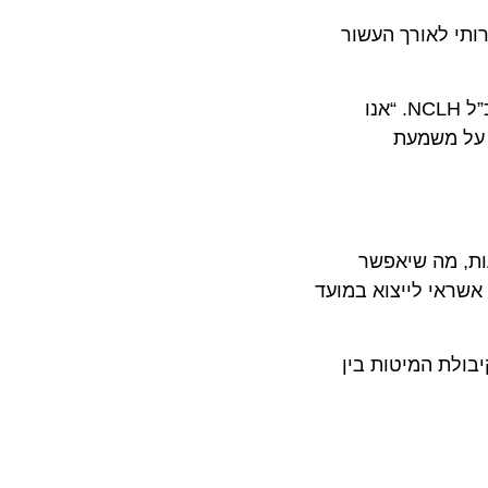
 לאורך העשור
, נשיא ומנכ”ל NCLH. “אנו
 משמעת
ות, מה שיאפשר
אי לייצוא במועד
שנתי (CAGR) של כ-4% בקיבולת המיטות בין