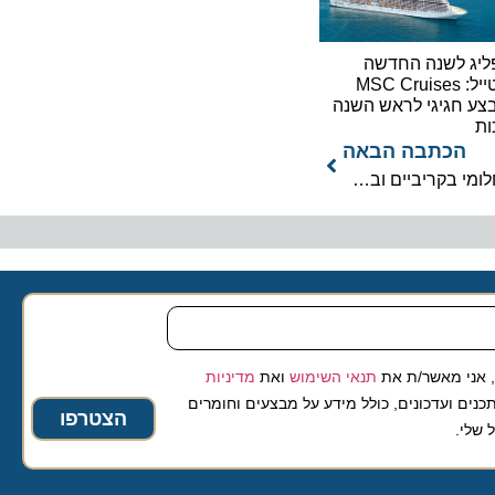
לשנה החדשה
בסטייל: MSC Cruises
גיגי לראש השנה
כתבה הבאה
מהפך בלב ים: P&O Ventura מתחדשת לקראת מסע חלומי בקריביים ובארה”ב
 מאשר/ת את
תנאי השימוש
ואת
מדיניות
ועדכונים, כולל מידע על מבצעים וחומרים
הצטרפו