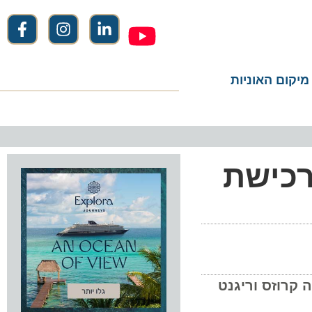
ום האוניות
כישת
וזס וריגנט