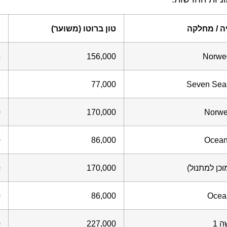
מחלקה
טון ברוטו (משוער)
מספר
,565
156,000
No
822
77,000
Seven 
,880
170,000
N
,390
86,000
O
מתנול)
170,000
,880
,390
86,000
O
,000
227,000