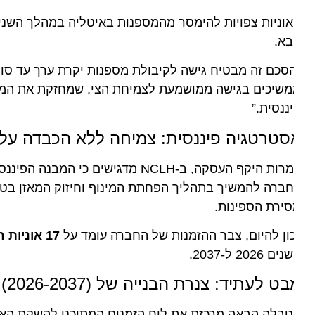
וניות צפויות להימסר מהמספנות באיטליה במהלך השנים
036
א.
סכם זה מבטיח גישה לקיבולת מספנות יקרת ערך עד סוף 2037,” מסר
שיכים בגישה ממושמעת לצמיחת הצי, שמחזקת את המותגים 
ננסית.”
סטרטגיה פיננסית: צמיחה ללא הכבדה על המ
למרות היקף העסקה, ב-NCLH מדגישים כי 
ברה להמשיך בתהליך הפחתת המינוף וחיזוק המאזן בטווח הק
ירת הספינות.
ון להיום, צבר ההזמנות של החברה עומד על
17 אוניות חדשות
ם 2026 ל-2037.
ט לעתיד: צנרת הבנייה של NCLH (2026-2037)
בלה הבאה מרכזת את לוח הזמנים המתוכנן להשקת האוניות