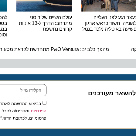
רגע לפני העלייה
עולם השייט של דיסני
להפליג 
יה: חשוד כראש ארגון
מתרחב: הדרך ל-13 אוניות
 באיטליה נלכד בנמל
קרוזים נחשפת
במבצע ח
וסוכות
ה
שאר מעודכנים
בביצוע ההרשמה לאתר, אני
הפרטיות
ומסכים/ה לקבל תכנים 
פרסומיים, לכתובת הדוא״ל שלי.