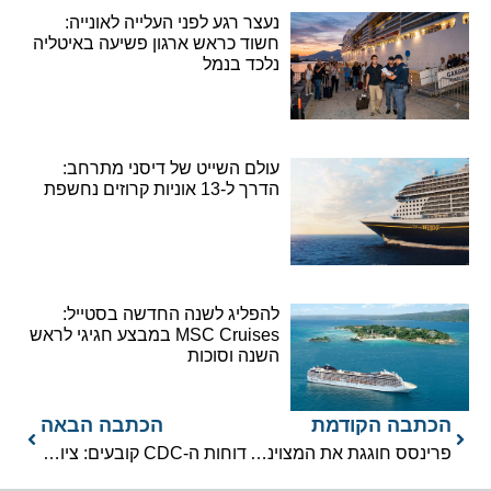
נעצר רגע לפני העלייה לאונייה:
חשוד כראש ארגון פשיעה באיטליה
נלכד בנמל
עולם השייט של דיסני מתרחב:
הדרך ל-13 אוניות קרוזים נחשפת
להפליג לשנה החדשה בסטייל:
MSC Cruises במבצע חגיגי לראש
השנה וסוכות
הכתבה הקודמת
הכתבה הבאה
פרינסס חוגגת את המצוינות האיטלקית עם Ospitalità Italiana היוקרתית
דוחות ה-CDC קובעים: ציון 100 לשלוש ספינות בביקורות פתע