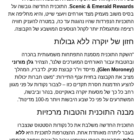
Scenic & Emerald Rewards
. התוכנית החדשה גובשה על
בסיס משוב מעמיק מצד אורחים ויועצי שייט, והיא מחליפה את
התוכניות הנפרדות שהיו נהוגות עד כה, במטרה להעניק חוויה
רציפה ומתגמלת יותר לקהל הנוסעים המושבע של הקבוצה.
חזון של יוקרה ללא גבולות
“השקת התוכנית מסמנת התפתחות משמעותית בהכרה
ובהטבות עבור האורחים המוערכים שלנו”, הצהיר
גלן מורוני
(Glen Moroney)
, מייסד ויו”ר קבוצת סניק. לדבריו, המהלך
מציב את הקבוצה בחזית ענף התיירות: “מעט חברות יכולות
להציע הזדמנות חסרת תקדים כזו – לצבור נקודות על פני מגוון
רחב כל כך של מסעות יוקרה באוקיינוס, בנהר וביבשה,
המשתרעים על פני כל שבע היבשות ויותר מ-100 מדינות”.
מבנה התוכנית והטבות מרכזיות
התוכנית החדשה משלבת את כל נקודות הסטטוס שנצברו
בעבר ליתרה מאוחדת אחת. ההצטרפות לתוכנית היא
ללא