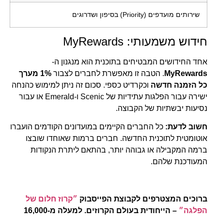
שירותים מועדפים (Priority) בסיפון ושדרוגים
חידוש משמעותי: MyRewards
אחד החידושים המבטיחים בתוכנית הוא מנגנון ה-
MyRewards
. הטבה זו מאפשרת לחברים לצבור
1% מערך
כל הזמנה חדשה
וכקרדיט כספי. סכום זה ניתן למימוש כהנחה
ישירה עבור הפלגות עתידיות של Scenic ו-Emerald או עבור
נסיעות יבשתיות של הקבוצה.
חשוב לדעת:
כל החברים הקיימים במועדונים הקודמים הועברו
אוטומטית לתוכנית החדשה. חברים ברמות שאוחדו שובצו
ברמה המקבילה או גבוהה יותר, בהתאם ליתרת הנקודות
המעודכנת שלהם.
ברוכים המצטרפים לקבוצת הפייסבוק
״קרוז חלום של
הפלגה״
– הייחודית בעולם הקרוזים. למעלה מ-16,000