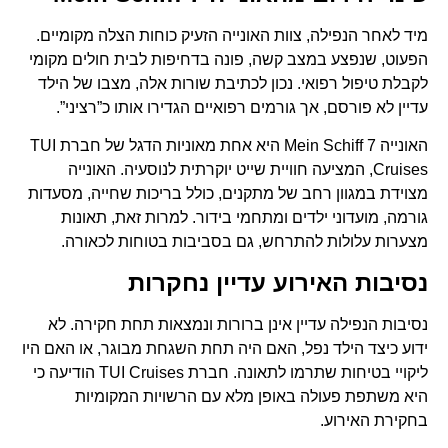
מיד לאחר הנפילה, צוות האונייה הזעיק כוחות הצלה מקומיים.
הפעוט, שנפצע במצב קשה, פונה בדחיפות לבית חולים מקומי
לקבלת טיפול רפואי. נכון לכתיבת שורות אלה, מצבו של הילד
עדיין לא פורסם, אך גורמים רפואיים הגדירו אותו כ”רציני”.
האונייה Mein Schiff 7 היא אחת מאוניות הדגל של חברת TUI
Cruises, המציעה חוויית שייט יוקרתית לנוסעיה. האונייה
מצוידת במגוון רחב של מתקנים, כולל בריכות שחייה, מסעדות
גורמה, מועדוני ילדים ומתחמי בידור. למרות זאת, תאונות
מצערות עלולות להתרחש, גם בסביבות בטוחות לכאורה.
נסיבות האירוע עדיין נחקרות
נסיבות הנפילה עדיין אינן ברורות ונמצאות תחת חקירה. לא
ידוע כיצד הילד נפל, האם היה תחת השגחת מבוגר, או האם היו
ליקויי בטיחות שתרמו לתאונה. חברת TUI Cruises הודיעה כי
היא משתפת פעולה באופן מלא עם הרשויות המקומיות
בחקירת האירוע.