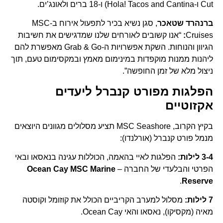
Cut ו-Hola! Tacos and Cantina) ו-18 ברים ולאונג’ים.
ברנהרד שטאכר
, סגן נשיא בכיר לתפעול אירוח ב-MSC
Cruises
:
“אנו קשובים לאורחים שלנו שמדגישים את חשיבות
הגיוון והנוחות. השקת אפשרויות ה-Grab & Go מאפשרת להם
ליהנות ממנות מוקפדות במינימום מאמץ ובמקסימום טעם, תוך
ניצול מלא של זמן החופשה”.
הפלגות מפורט קנברל ליעדים
אקזוטיים
בקיץ הקרוב, MSC Seashore תציע מסלולים מגוונים היוצאים
מנמל פורט קנברל (אורלנדו):
3-4 לילות:
הפלגות לאיי בהאמה, הכוללות עגינה בנאסאו ובאי
הפרטי והבלעדי של החברה –
Ocean Cay MSC Marine
.
Reserve
7 לילות:
מסלול למערב הקריביים הכולל את קוזומל וקוסטה
מאיה (מקסיקו), נאסאו והאי Ocean Cay.