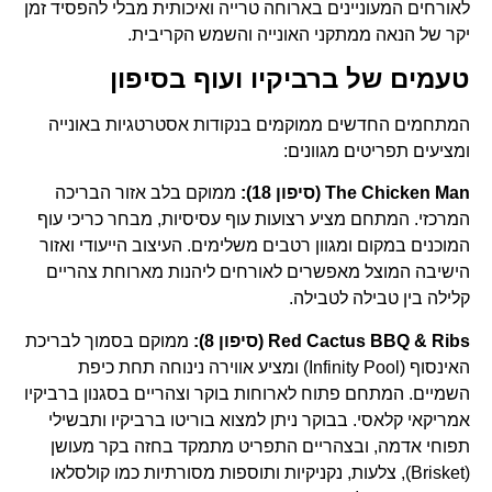
לאורחים המעוניינים בארוחה טרייה ואיכותית מבלי להפסיד זמן
יקר של הנאה ממתקני האונייה והשמש הקריבית.
טעמים של ברביקיו ועוף בסיפון
המתחמים החדשים ממוקמים בנקודות אסטרטגיות באונייה
ומציעים תפריטים מגוונים:
The Chicken Man (סיפון 18):
ממוקם בלב אזור הבריכה
המרכזי. המתחם מציע רצועות עוף עסיסיות, מבחר כריכי עוף
המוכנים במקום ומגוון רטבים משלימים. העיצוב הייעודי ואזור
הישיבה המוצל מאפשרים לאורחים ליהנות מארוחת צהריים
קלילה בין טבילה לטבילה.
Red Cactus BBQ & Ribs (סיפון 8):
ממוקם בסמוך לבריכת
האינסוף (Infinity Pool) ומציע אווירה נינוחה תחת כיפת
השמיים. המתחם פתוח לארוחות בוקר וצהריים בסגנון ברביקיו
אמריקאי קלאסי. בבוקר ניתן למצוא בוריטו ברביקיו ותבשילי
תפוחי אדמה, ובצהריים התפריט מתמקד בחזה בקר מעושן
(Brisket), צלעות, נקניקיות ותוספות מסורתיות כמו קולסלאו