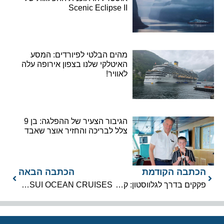
Scenic Eclipse II
מהים הבלטי לפיורדים: המסע
האיטלקי שלנו בצפון אירופה עלה
לאוויר!
הגיבור הצעיר של ההפלגה: בן 9
צלל לבריכה והחזיר אוצר שאבד
הכתבה הקודמת
הכתבה הבאה
פקקים בדרך לגלווסטון: קרניבל מזהירה מפני עיכובים בסוף השבוע
MITSUI OCEAN CRUISES מודיעה על פרישתה של Nippon Maru האיקונית