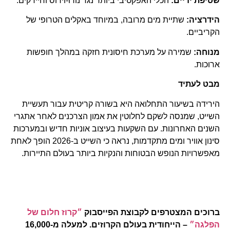
שטיפת ידיים:
הכלי האפקטיבי ביותר נגד נורו-וירוס וחיידקים.
הידרציה:
שתיית מים מרובה, במיוחד באקלים הטרופי של
הקריביים.
מנוחה:
שמירה על מערכת חיסונית חזקה במהלך חופשות
ארוכות.
מבט לעתיד
הירידה בשיעור התחלואה היא בשורה קריטית עבור תעשיית
השייט, שמנסה לשקם לחלוטין את אמון הצרכנים לאחר אתגרי
השנים האחרונות. עם השקעות בעיצוב אוניות חדיש ובמערכות
סינון אוויר ומים מתקדמות, נראה כי השייט ב-2026 הופך לאחת
מאפשרויות הנופש הבטוחות והנקיות ביותר בעולם התיירות.
ברוכים המצטרפים לקבוצת הפייסבוק
״קרוז חלום של
הפלגה״
– הייחודית בעולם הקרוזים. למעלה מ-16,000