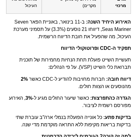
מרכזי
מקרים)
העיכול
האירוע היחיד השנה:
ב-11 בינואר, באוניית הפאר Seven
Seas Mariner, דיווחו 21 נוסעים (3.3%) על תסמיני מערכת
העיכול, מה שהפעיל את חובת הדיווח הרשמית.
תפקיד ה-CDC ופרוטוקולי הדיווח
תעשיית השייט פועלת תחת הנחיות מחמירות של תוכנית
תברואת כלי השייט (VSP). על פי הנהלים:
דיווח חובה:
חברות מחויבות להודיע ל-CDC כאשר
2%
מהנוסעים או הצוות חולים.
הגדרה כהתפרצות:
כאשר שיעור החולים מגיע ל-
3%
, האירוע
מפורסם רשמית לציבור.
בדיקות פתע:
כל אונייה הפועלת בנמלי ארה”ב עוברת שתי
בדיקות בריאות מקיפות ללא התראה מוקדמת מדי שנה.
למה זה קורה? הגורמים לירידה הדרמטית