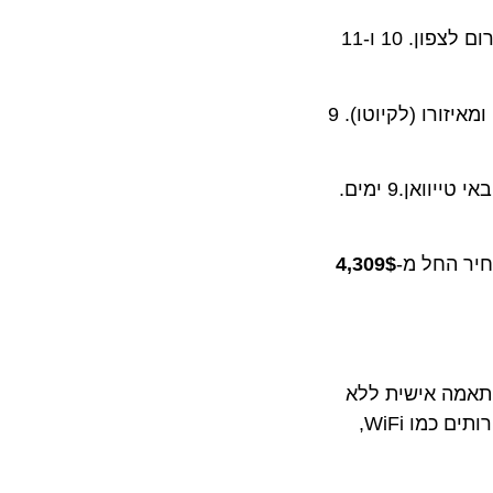
– במרץ ואפריל לכל ארבעת האיים המרכזיים, בעקבות עונת הפריחה החזויה כשהיא נעה מדרום לצפון. 10 ו-11
– מקיפים את איי יפן, עם עגינות בנגסאקי, קנאזאווה ומאיזורו (לקיוטו). 9
– שייט באיים הדרומיים עם עגינה באוקינאווה, אישיגאקי ביפן, טאיפיי (קילונג) וחואלין באי טייוואן.9 ימים.
4,309$
ה שירות והתאמה אישית ללא
תחרות. אורחים המזמינים יכולים לנצל את היתרונות של חבילות כמו Princess Plus ו- Princess Premier שמוסיפות שירותים כמו WiFi,