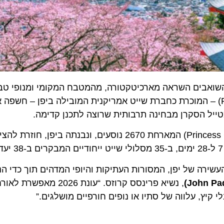
אבים השראה מארכיטקטורה, מהמטבח המקומי ומנופי טבע, ומ
ך עד 2026. כיום, פרינסס קרוזס (Princess Cruises) – המוכרת כחברת שייט אמריקנית המובילה ביפן –
(Princess Cruises) המארחת 2670 נוסעים, ונבנתה ביפן, חוזרת 
 של יפן, המסורות העתיקות והיופי המדהים תוך כדי הנאה מ
John
)
, נשיא פרינסס קרוזס. “עונת 2026 מאפש
 עלווה של סתיו או נופים חורפיים מושלגים.”