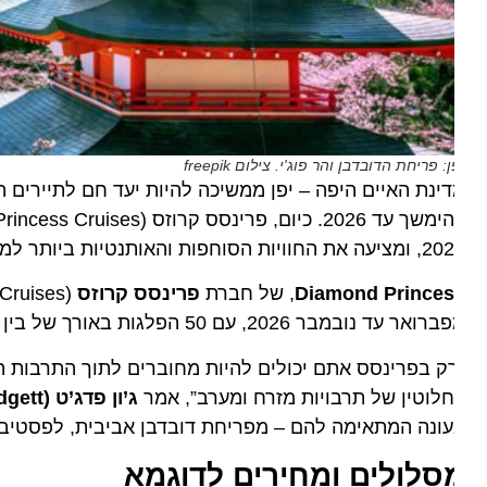
ן: פריחת הדובדבן והר פוג'י. צילום freepik
ינת האיים היפה – יפן ממשיכה להיות יעד חם לתיירים השו
להימש
הסוחפות והאותנטיות ביותר למטייל הסקרן מבחינה תרבותית שרוצה לתכנן קדימה.
Diamond Prince
, של חברת
פרינסס קרוזס
עד נובמבר 2026, עם 50 הפלגות באורך של בין 7 ל-28 ימים, ב-35 מסלולי שייט ייחודיים המבקרים ב-38 יעדים ובשלוש מדינות.
ק בפרינסס אתם יכולים להיות מחוברים לתוך התרבות העשירה
לוטין של תרבויות מזרח ומערב”, אמר
ג’ון פדג’ט (
 Padgett
ונה המתאימה להם – מפריחת דובדבן אביבית, לפסטיבלי קיץ,
סלולים ומחירים לדוגמא