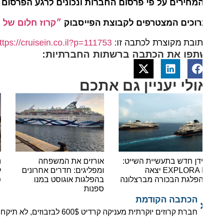
מחירים על פי פרסום החברות ונכונים לרגע הפרסום בלבד
וכים המצטרפים לקבוצת הפייסבוק
״קרוז חלום של הפל
ובת מקוצרת לכתבה זו:
https://cruisein.co.il?p=111753
תפו את הכתבה ברשתות החברתיות:
ולי יעניין גם אתכם
דן חדש בתעשיית השייט:
אורזים את המשפחה
נעצר 
EXPLORA III יצאה
ומפליגים: חדרים אחרונים
לאוני
פלגת הבכורה מברצלונה
בהפלגות אוגוסט במנו
פשיעה
ספנות
הכתבה הקודמת
חברת קרוזים יוקרתית מעניקה קרדיט 600$ לבזבוזים, לא תיקחו?