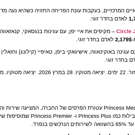
דם בחדר זוגי.
Cir
2,1
לאדם בחדר זוגי.
דר זוגי.
פרינסס מספקת חופשת פרימיום עם חווית ה-Princess MedallionClass עטורת הפרסים של החברה, המציע