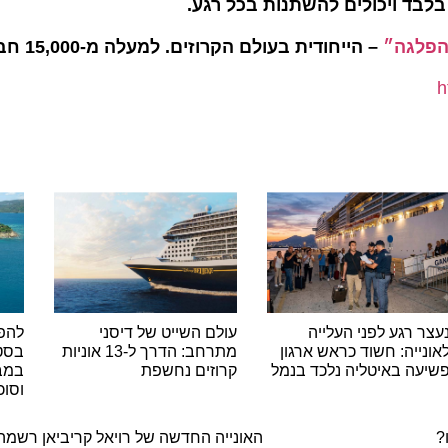
 ויכולים להשתנות בכל רגע.
גה״
– הייחודית בעולם הקרוזים. למעלה מ-15,000 חברים
רגע לפני העלייה
עולם השייט של דיסני
להפליג 
יה: חשוד כראש ארגון
מתרחב: הדרך ל-13 אוניות
 באיטליה נלכד בנמל
קרוזים נחשפת
במבצע ח
וסוכות
ה
האונייה החדשה של רויאל קריביאן רשמה של