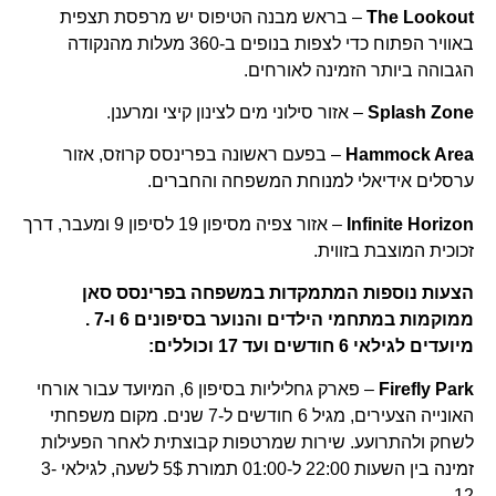
The Lookout
– בראש מבנה הטיפוס יש מרפסת תצפית
באוויר הפתוח כדי לצפות בנופים ב-360 מעלות מהנקודה
הגבוהה ביותר הזמינה לאורחים.
Splash Zone
– אזור סילוני מים לצינון קיצי ומרענן.
Hammock Area
– בפעם ראשונה בפרינסס קרוזס, אזור
ערסלים אידיאלי למנוחת המשפחה והחברים.
Infinite Horizon
– אזור צפיה מסיפון 19 לסיפון 9 ומעבר, דרך
זכוכית המוצבת בזווית.
הצעות נוספות המתמקדות במשפחה בפרינסס סאן
ממוקמות במתחמי הילדים והנוער בסיפונים 6 ו-7 .
מיועדים לגילאי 6 חודשים ועד 17 וכוללים:
Firefly Park
– פארק גחליליות בסיפון 6, המיועד עבור אורחי
האונייה הצעירים, מגיל 6 חודשים ל-7 שנים. מקום משפחתי
לשחק ולהתרועע. שירות שמרטפות קבוצתית לאחר הפעילות
זמינה בין השעות 22:00 ל-01:00 תמורת 5$ לשעה, לגילאי 3-
12.