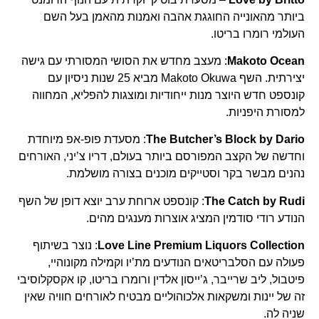
ביותר מהאונייה החוגגת אהבה ואמנות מהאמן בעל השם
העולמי רומרו בריטו.
Makoto Ocean
: מעצב מחדש את הסושי המסורתי עם גישה
יצירתית. השף Makoto Okuwa מביא 25 שנות ניסיון עם
קונספט חדש היוצר מנות ייחודיות ומוצגות להפליא, המחווה
למסורת היפניות.
The Butcher’s Block by Dario
: מסעדת פופ-אפ מיוחדת
וחדשה של הקצב המפורסם ביותר בעולם, דריו צ’יני, האורחים
נהנים מבשר בקר וסטייקים מוכנים בצורה מושלמת.
The Catch by Rudi
: קונספט ארוחת ערב יוצא דופן של השף
הנודע רודי סודמין המציג אוצרות מענגים מהים.
Love Line Premium Liquors Collection
: נוצר בשיתוף
פעולה עם הסלבריטאים הנודעים מת’יו וקמילה מקונוהיי,
פיטבול, ליב שרייבר, ג’ייסון אלדין ורומרו בריטו, קו אקסקלוסיבי
זה של יינות ומשקאות אלכוהוליים מבטיח לאורחים חוויה שאין
שניה לה.