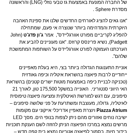
של החברה המונעת באמצעות גז טבעי נוזלי (LNG) והראשונה
מסדרת Sphere .
“אנו גאים להציג לאורחים החדשים שלנו את ספינת האהבה
היוקרתית והמדהימה ביותר שנוצרה אי פעם, שמתחילה
להפליג לקריביים מפורט אוורגליידס”, אמר
ג’ון פדג’ט
(John
Padgett), נשיא פרינסס קרוזס. “אנו מעוניינים להביע את
הערכתנו העמוקה לפורט אוורגליידס על השותפות המתמשכת
שלהם”.
אוניית התענוגות הגדולה ביותר בצי, היא בעלת מאפיינים
ייחודיים לרבות פיאצה בהשראת איטליה וכיפה גאודזית
(טכניקה לבניית כיפה באמצעות מוטות ישרים קטנים) בהשראת
האי היווני סנטוריני. האונייה במשקל 175,500 טון, לאורך 21
סיפונים, עם דגש למורשת האיטלקית ומציעה פיאצה טיפוסית
לאיטליה, גדולה, מעוצבת ומשתרעת על פני שלושה סיפונים –
Piazza Atrium
ויוצרת מאפיין אדריכלי אייקוני עם מקומות
ישיבה נוחים ואזורים מהם ניתן לצפות בנופי הים. מסך LED
מרשים נמצא במרכז הפיאצה הניתן להזזה לשם הענקת תוכניות
בידור חיות. בסמוך לפיאצה אטריום נמצא בית קפה חדש –