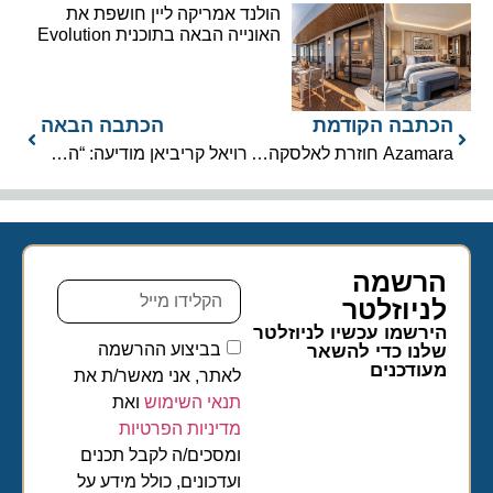
הולנד אמריקה ליין חושפת את
האונייה הבאה בתוכנית Evolution
הכתבה הקודמת
הכתבה הבאה
Azamara חוזרת לאלסקה ב-2026 עם שהות ממושכת בנמלים
רויאל קריביאן מודיעה: “החלה בנייתה של השלישית מסדרת ICON”
הרשמה
לניוזלטר​
הירשמו עכשיו לניוזלטר
בביצוע ההרשמה
שלנו כדי להשאר
מעודכנים
לאתר, אני מאשר/ת את
תנאי השימוש
ואת
מדיניות הפרטיות
ומסכים/ה לקבל תכנים
ועדכונים, כולל מידע על