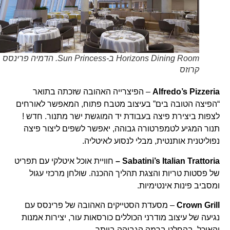
Horizons Dining Room ב-Sun Princess. הדמיה פרינסס
קרוזס
Alfredo’s Pizzeria
– הפיצרייה האהובה שזכתה בתואר
“הפיצה הטובה בים” בעיצוב מטבח פתוח, המאפשר לאורחים
לצפות ביצירת פיצה בעבודת יד המוגשת ישר מתנור. חדש !
תנור המגיע לטמפרטורה גבוהה, יאפשר לשפים ליצור פיצה
נפוליטנית אותנטית, מבלי לנסוע לאיטליה.
Sabatini’s Italian Trattoria
–
חוויית אוכל איטלקי עם תפריט
של פסטות טריות והצגת תהליך ההכנה. שולחן מרכזי עגול
ומסביב פינות אינטימיות.
Crown Grill
– מסעדת הסטייקים האהובה של פרינסס עם
נגיעה של עיצוב מודרני הכוללים כורסאות עור, יצירות אמנות
והאוכל, בהחלט ברמה הגבוהה ביותר.