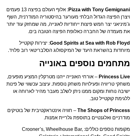
Pizza with Tony Gemignani
: אלוף העולם בפיצה 13 פעמים
ויצרן הפיצה הגדול הבלתי מעורער בהיסטוריה המודרנית, השף
ג’מיניאני יצר חמש פיצות ייחודיות לאונייה, מה שמחזק עוד יותר
את מעמדה של החברה כאלופת הפיצה הטובה בים.
Good Spirits at Sea with Rob Floyd
: יצירות קוקטייל
מיוחדות בהשראת היעד של המיקסולוג הסלבריטאי רוב פלויד.
מתחמים נוספים באונייה
Princess Live
– אורחי האונייה ייהנו מטרקלין המציע מופעים,
משחקי טריוויה ופעילויות משחק נוספות. עיצוב עכשווי של פינות
ישיבה נוחות ומקום ממנו ניתן לשלב מעבר מהיר לארוחה או
ללגימת קוקטייל טוב.
The Shops of Princess
– חוויה אינטראקטיבית של בוטיקים
מודרניים ואלגנטיים בתוספת גלריית אמנות.
מקומות נוספים כוללים: Crooner’s, Wheelhouse Bar,