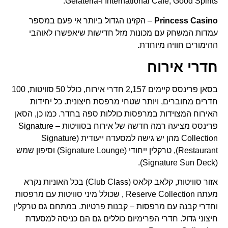
International Cafe, Good Spirits ו-Gelateria.
Princess Casino
– הקזינו הגדול ביותר אי פעם במספר
עמדות המשחק עם מכונות מזל חדישות שיאפשרו לאוהבי
ההימורים חוויה מיוחדת.
חדרי אירוח
בסאן פרינסס קיימים 2,157 חדרי אירוח, כולל 50 סוויטות, 100
חדרים מחוברים, ויותר שטחי מרפסת חיצונית. כל יחידות
האירוח המצוידות במרפסות כוללות ספה בחדר. כמו כן, הסאן
פרינסס מציעה רמה חדשה של אירוח בסוויטות – Signature
Collection מהן יש גישה למסעדה ייעודית (Signature
Restaurant), טרקלין ייחודי (Signature Lounge) וסיפון שמש
(Signature Sun Deck).
אזור סוויטות, קלאב קלאס (Club Class) בכל האוניות נקרא
מעתה Reserve Collection , שכולל מיני סוויטות עם מרפסות
וחדרי קבנה עם מרפסות – קבנות פרטיות. במתחם גם טרקלין
חיצוני גדול. חדרי הפרימיום כוללים גם הם כניסה למסעדת