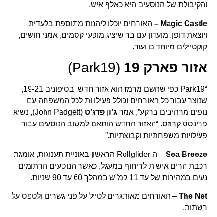
והקיבולת של הנוסעים היא כאלף איש.
Magic Castle –
האורחים יוכלו ליהנות מתוספת בלעדית
ויוצאת דופן. מועדון עם בר שיציג מופעי קסמים, אמני חושים,
קוקטיילים מיוחדים ועוד.
אזור פארק 19
(Park19)
“Park19 כפי שהשם מרמז הוא אזור חדש, בסיפונים 19-21,
שנוצר עבור כל האורחים וכולל פעילויות לכל המשפחה עם
נופים מרהיבים ברקע”, אמר
ג’ון פדג’ט
(John Padgett), נשיא
פרינסס קרוזס. “האזור החדש הותאם למשוב הנוסעים עבור
פעילויות משפחתיות וקבוצתיות.”
Sea Breeze
– ה-Rollglider הראשון באוניית תענוגות, אומגת
רכבת הרים אישית לריחוף במעגל, כאשר הנוסעים הרתומים
נעים במהירות של עד 11 קמ”ש במהלך 60 עד 90 שניות.
The Net
– האורחים מאותגרים לטייל על פני גשרים ולטפס על
רשתות.