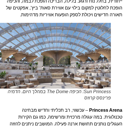
ייחודית, בחלל נוח ורגוע. בלילה, הבריכה הופכת לבמה, והכיפה
הופכת לחלוטין למקום בילוי עם אווירת סאות’ ביץ’, אפקטים של
תאורה חדישים ויכולת לספק הופעות אוויריות מדהימות.
Sun Princess: הכיפה The Dome במהלך היום. הדמיה
פרינסס קרוזס
Princess Arena
– עכשווי, רב תכליתי וחדיש מבחינה
טכנולוגית. במה עגולה מרכזית ומרשימה, כמו גם הקירות
העגולים נותנים תחושת ארנה פעילה. המושבים ניתנים להזזה