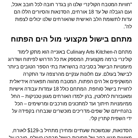
“חוויות המטבח הקולינרי שלנו הן בגדר חובה לכל חובב אוכל,
ועם הגבלה של עד 18 אורחים, הסדנאות והסיורים הללו הם
עדות לתשומת הלב האישית שהאורחים שלנו יכולים לצפות
לה”.
מתחם בישול מקצועי מול הים הפתוח
מתחם ה-Culinary Arts Kitchen באונייה הוא מתקן לימוד
קולינרי ברמה מקצועית, המספק את כל הדרוש לפיתוח ושדרוג
מיומנויות הבישול בסביבה בהשראת בתי הספר הטובים ביותר
לבישול בעולם. עם חלונות ענקיים מהרצפה עד התקרה
המשקיפים אל הים הפתוח, המטבח מהווה תפאורה אידיאלית
לחוויית בישול סוחפת. המתחם כולל 18 עמדות עבודה אישיות
ומאובזרות לחלוטין, בהן ילמדו האורחים מגוון טכניקות – החל
ממיומנויות חיתוך ועד למתכונים מורכבים ומרשימים – הכל
בהנחייתם של שפים-מדריכים מוכשרים שנבחרו בקפידה על
ידי השפית קתרין קלי.
הסדנאות, שנמשכות שעתיים ומחירן מתחיל ב-$129 לאורח,
מציעות מגוון רחב של מסורות בישול מרחבי העולם. חובבי על