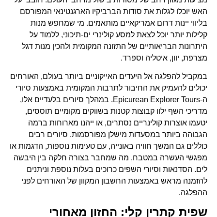
האש יוכלו לגלות את סודות הברביקיו הארגנטינאי המפורסם
בליווי יינות דרום אמריקאיים מותאמים. מי שמחפש מנות
קלילות יותר יוכל לצאת למסע קולינרי ים-תיכוני, ללמוד על
היתרונות הבריאותיים של התזונה המקומית ולהכין מנות דגל
מצרפת, יוון, איטליה וספרד.
במקביל להפלגה אל היעדים האייקוניים ביותר בעולם, האורחים
יכולים להעמיק את החיבור לתרבות המקומית באמצעות סיורי
ה-Epicurean Explorer Tours. במהלך סיורים בלעדיים אלו,
מדריכי השף ילוו קבוצות קטנות בשווקים מקומיים תוססים,
יטעמו אוצרות קולינריים נסתרים, או ייהנו מארוחות ברמה
הגבוהה ביותר במסעדות מישלן מפורסמות. סיורים רבים
כוללים גם המשך חוויה באונייה, עם טעימות נוספות, הדגמות או
מפגשי העשרה במטבח, מה שמחבר בצורה חלקה בין היבשה
לים. הסדנאות וסיורי השפים כרוכים בעלות נוספת וניתנים
להזמנה מראש באמצעות החשבון המקוון של האורחים לפני
ההפלגה.
שפית קתרין קלי: החזון מאחורי