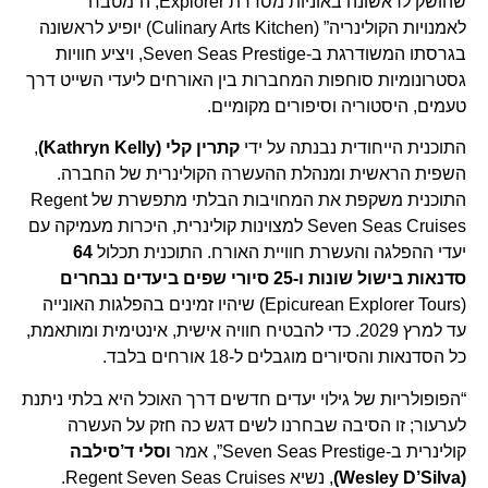
שהושק לראשונה באוניות מסדרת Explorer, ה”מטבח
לאמנויות הקולינריה” (Culinary Arts Kitchen) יופיע לראשונה
בגרסתו המשודרגת ב-Seven Seas Prestige, ויציע חוויות
גסטרונומיות סוחפות המחברות בין האורחים ליעדי השייט דרך
טעמים, היסטוריה וסיפורים מקומיים.
התוכנית הייחודית נבנתה על ידי
קתרין קלי (Kathryn Kelly)
,
השפית הראשית ומנהלת ההעשרה הקולינרית של החברה.
התוכנית משקפת את המחויבות הבלתי מתפשרת של Regent
Seven Seas Cruises למצוינות קולינרית, היכרות מעמיקה עם
יעדי ההפלגה והעשרת חוויית האורח. התוכנית תכלול
64
סדנאות בישול שונות ו-25 סיורי שפים ביעדים נבחרים
(Epicurean Explorer Tours) שיהיו זמינים בהפלגות האונייה
עד למרץ 2029. כדי להבטיח חוויה אישית, אינטימית ומותאמת,
כל הסדנאות והסיורים מוגבלים ל-18 אורחים בלבד.
“הפופולריות של גילוי יעדים חדשים דרך האוכל היא בלתי ניתנת
לערעור; זו הסיבה שבחרנו לשים דגש כה חזק על העשרה
קולינרית ב-Seven Seas Prestige”, אמר
וסלי ד’סילבה
(Wesley D’Silva)
, נשיא Regent Seven Seas Cruises.