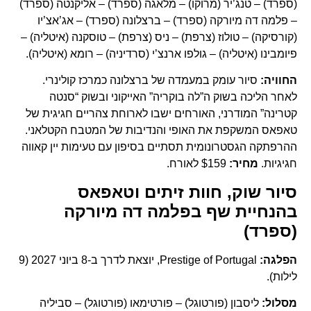
(ספרד) – טנג’יר (מרוקו) – מלאגה (ספרד) – אליקנטה (ספרד)
– פלמה דה מיורקה (ספרד) – ברצלונה (ספרד) – אג’אצ’יו
(קורסיקה) – טולוז (צרפת) – ניס (צרפת) – טוסקנה (איטליה) –
פיומבינו (איטליה) – גולפו ארנצ’י (סרדיניה) – רומא (איטליה).
החוויה:
סיור עומק במעמדה של ברצלונה כמרכז קולינרי.
לאחר הליכה בשוק ה”לה בוקריה” האייקוני ובשוק “סנטה
קטרינה” המודרני, האורחים ישבו לארוחת צהריים חגיגית של
טאפאס המשקפת את האופי והנדיבות של המטבח הקטלאני.
ההרפתקה הגסטרונומית תסתיים בסיפון עם טעימות יין קאווה
חגיגיות.
מחיר:
$159 לאורח.
סיור שוק, חוות זיתים וטאפאס
בהנחיית שף בפלמה דה מיורקה
(ספרד)
הפלגה:
Prestige of Portugal, יוצאת לדרך ב-8 ביוני 2027 (9
לילות).
מסלול:
ליסבון (פורטוגל) – פורטימאו (פורטוגל) – סביליה