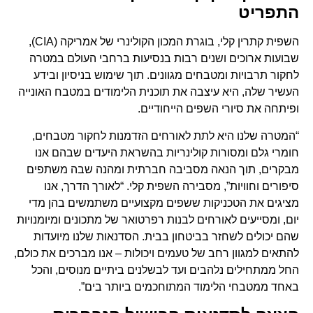
התפריט
השפית קתרין קלי, בוגרת המכון הקולינרי של אמריקה (CIA),
שבועות ארוכים ושנים רבות בנסיעות ברחבי העולם במטרה
לחקור תרבויות ומטבחים מגוונים. תוך שימוש בניסיון ובידע
העשיר שלה, היא עיצבה את תוכנית הלימודים במטבח האונייה
ופיתחה את סיורי השפים הייחודיים.
“המטרה שלנו היא לתת לאורחים הזדמנות לחקור מטבחים,
חומרי גלם ומסורות קולינריות בהשראת היעדים שבהם אנו
מבקרים, תוך הנאה מסביבה חברתית ומהנה שבה משתפים
סיפורים וחוויות”, מסבירה השפית קלי. “לאורך הדרך, אנו
מציגים את הטכניקות ששפים מקצועיים משתמשים בהן מדי
יום, ומסייעים לאורחים לבנות רפרטואר של מתכונים ומיומנויות
שהם יכולים לשחזר בביטחון בבית. הסדנאות שלנו מיועדות
להתאים למגוון רחב של טעמים ויכולות – אנו מברכים את כולם,
החל ממתחילים נלהבים ועד לבשלנים ביתיים מנוסים, והכל
באחד ממטבחי הלימוד המתוחכמים ביותר בים”.