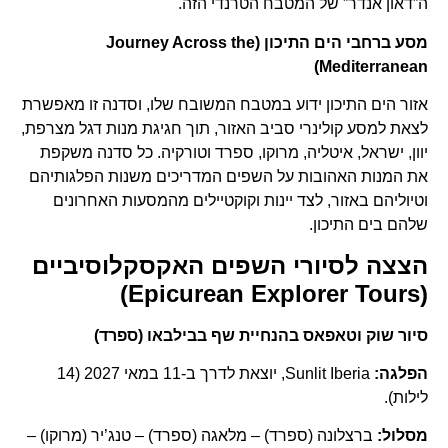
ה”דאון אנדר” של המטבח הטרנדי הזה.
מסע ברחבי הים התיכון (Journey Across the
Mediterranean)
אזור הים התיכון ידוע במטבח המשובח שלו, וסדנה זו מאפשרת
לצאת למסע קולינרי סביב האזור, תוך חגיגת מנות דגל מצרפת,
יוון, ישראל, איטליה, מרוקו, ספרד וטורקיה. כל סדנה משקפת
את המנות האהובות על השפים המדריכים משנות הפלגותיהם
וטיוליהם באזור, לצד יינות וקוקטיילים מהמסעות האחרונים
שלהם בים התיכון.
הצצה לסיורי השפים האקסקלוסיביים
(Epicurean Explorer Tours)
סיור שוק וטאפאס בהנחיית שף בבילבאו (ספרד)
הפלגה:
Sunlit Iberia, יוצאת לדרך ב-11 במאי 2027 (14
לילות).
מסלול:
ברצלונה (ספרד) – מלאגה (ספרד) – טנג’יר (מרוקו) –