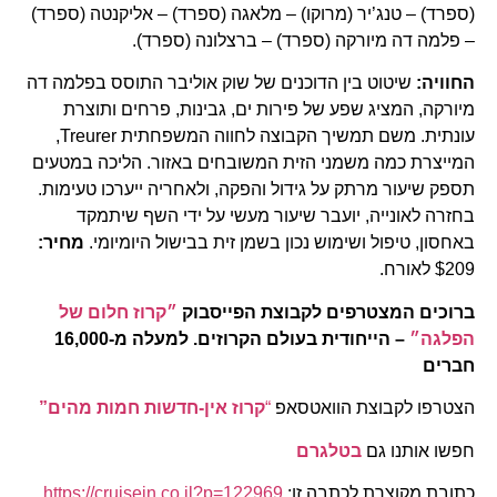
(ספרד) – טנג’יר (מרוקו) – מלאגה (ספרד) – אליקנטה (ספרד)
– פלמה דה מיורקה (ספרד) – ברצלונה (ספרד).
החוויה:
שיטוט בין הדוכנים של שוק אוליבר התוסס בפלמה דה
מיורקה, המציג שפע של פירות ים, גבינות, פרחים ותוצרת
עונתית. משם תמשיך הקבוצה לחווה המשפחתית Treurer,
המייצרת כמה משמני הזית המשובחים באזור. הליכה במטעים
תספק שיעור מרתק על גידול והפקה, ולאחריה ייערכו טעימות.
בחזרה לאונייה, יועבר שיעור מעשי על ידי השף שיתמקד
באחסון, טיפול ושימוש נכון בשמן זית בבישול היומיומי.
מחיר:
$209 לאורח.
ברוכים המצטרפים לקבוצת הפייסבוק
״קרוז חלום של
הפלגה״
– הייחודית בעולם הקרוזים. למעלה מ-16,000
חברים
הצטרפו לקבוצת הוואטסאפ
“
קרוז אין-חדשות חמות מהים”
חפשו אותנו גם
בטלגרם
כתובת מקוצרת לכתבה זו:
https://cruisein.co.il?p=122969