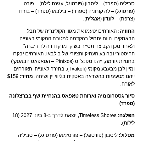
סביליה (ספרד) – ליסבון (פורטוגל, עגינת לילה) – פורטו
(פורטוגל) – לה קורוניה (ספרד) – בילבאו (ספרד) – בורדו
(צרפת) – לונדון (אנגליה).
החוויה:
האורחים יטעמו את מגוון הקולינריה של חבל
הבאסקים. היום יתחיל בהקדמה למטבח המקומי באונייה,
ולאחר מכן הקבוצה תסייר בשוק “מרקדו דה לה ריברה”
ההיסטורי וברובע העתיק והציורי של בילבאו. האורחים יבקרו
בחנויות גורמה, ייהנו מפנצ’וס (Pintxos – הטאפאס הבאסקי)
ומיין לבן מבעבע מקומי (Txakoli). בחזרה לאונייה, האורחים
ייהנו מטעימות בהשראה באסקית בליווי יין ושיחה.
מחיר:
$159
לאורח.
סיור גסטרונומיה וארוחת טאפאס בהנחיית שף בברצלונה
(ספרד)
הפלגה:
Timeless Shores, יוצאת לדרך ב-8 ביוני 2027 (18
לילות).
מסלול:
ליסבון (פורטוגל) – פורטימאו (פורטוגל) – סביליה