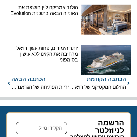
הולנד אמריקה ליין חושפת את
האונייה הבאה בתוכנית Evolution
יותר הימורים, פחות עשן: רויאל
מרחיבה את הקזינו ללא עישון
בסימפוני
הכתבה הקודמת
הכתבה הבאה
החלום המקסיקני של רויאל קריביאן: נדחה, אך נחוש למצוא בית חדש
יריית הפתיחה של הגראנד פרי במונקו 2026: אגדות פורמולה 1 חגגו בים
הרשמה
לניוזלטר​
הירשמו עכשיו לניוזלטר