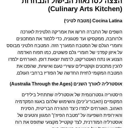
הצצה לסדנאות הבישול הנבחרות
(Culinary Arts Kitchen)
Cocina Latina (מטבח לטיני)
השפים של החברה חרשו את אמריקה הלטינית לאורכה
ולרוחבה, ממקסיקו ועד פטגוניה, כדי ללמוד את המתכונים
וחומרי הגלם של המטבח המוערך הזה. המטבח הלטיני מבוסס
על איזון קפדני של חומרי גלם פשוטים, כמו תפוח האדמה
הצנוע או נתח האנטריקוט, לרמות יוצאות דופן. האורחים ילמדו
להכין מתכונים וקוקטיילים עשירי טעם ואישיות, שהפכו את
המטבח המקומי לחזית החדשה של הפודיז ברחבי העולם.
אוסטרליה לאורך השנים (Australia Through the Ages)
היסטוריה גסטרונומית של אוסטרליה שתתחיל בילידים
המקומיים (האבוריג’ינים) והשימוש שלהם באגוז המקדמיה
האהוב. האורחים ילמדו כיצד ההגירה הבריטית, הסינית
והאירופית השפיעה על “מטבח הפיוז’ן” המגוון והטעים של
אוסטרליה המודרנית, לצד קוקטייל מקצועי שתופס את רוח