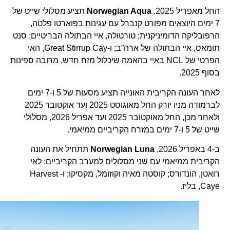
החל מאפריל 2025,
Norwegian Aqua
תציע מסלולי שייט של
7 ימים היוצאים מפורט קנברל עם עגינות בפוארטו פלטה,
הרפובליקה הדומיניקנית; טורטולה, איי הבתולה הבריטיים; סנט
תומאס, איי הבתולה של ארה”ב; ו-Great Stirrup Cay, האי
הפרטי של NCL באיי בהאמה שיכלול מזח חדש, מרובה ספינות
בסוף 2025.
לאחר העונה הקריבית האונייה תציע מסעות של 5 ו-7 ימים
לברמודה מניו יורק החל מאוגוסט 2025 ועד אוקטובר 2025
ולאחר מכן, החל מאוקטובר 2025 ועד אפריל 2026, מסלולי
שייט של 5 ו-7 ימים במזרח הקריביים ממיאמי.
ב-4 באפריל 2026,
Norwegian Luna
תתחיל את העונה
הקריבית ממיאמי עם שני מסלולים למערב הקריביים: לאי
רואטן, הונדורס; קוסטה מאיה וקוזומל, מקסיקו; ו- Harvest
Caye, בליז.