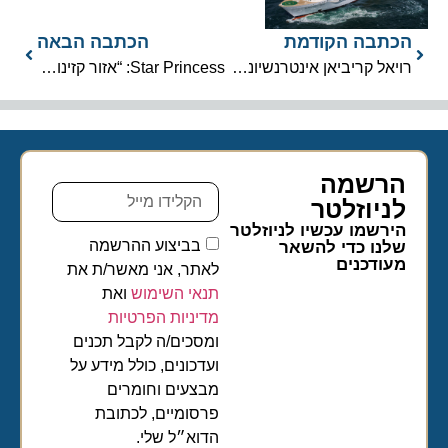
הכתבה הקודמת
הכתבה הבאה
רויאל קריביאן אינטרנשיונל מביאה את המחזמר ‘בחזרה לעתיד’ ללב ים
Star Princess: “אזור קזינו מורחב ללא עישון וחוויות משודרגות”
הרשמה
לניוזלטר​
הירשמו עכשיו לניוזלטר
בביצוע ההרשמה
שלנו כדי להשאר
מעודכנים
לאתר, אני מאשר/ת את
תנאי השימוש
ואת
מדיניות הפרטיות
ומסכים/ה לקבל תכנים
ועדכונים, כולל מידע על
מבצעים וחומרים
פרסומיים, לכתובת
הדוא״ל שלי.