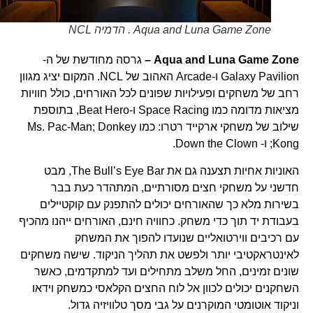
Aqua and Luna Game Zone . הדמיה NCL
Aqua and Luna Game Zone
–
גרסה מחודשת של ה-
Galaxy Pavilion ו-Arcade האהוב של NCL. המקום יציג מגוון
רחב של משחקים ופעילויות שפונים לכל האורחים, כולל חוויות
מציאות מדומה כמו Space Racing ו-Beat Hero, בתוספת
שילוב של משחקי ארקייד רטרו: כמו Ms. Pac-Man; Donkey
Kong; ו- Down the Clown.
האוניות אחיות תצענה גם את The Bull’s Eye Bar, מבט
חדשני על משחקי חצים מסורתיים, המתהדר כעת בבר
בשירות מלא כך שהאורחים יכולים להתפנק עם קוקטיילים
בעבודת יד תוך כדי משחק. כחוויה חינם, האורחים ייהנו מהכיף
עם רכיבים ווירטואליים שנועדו להפוך את המשחק
לאינטראקטיבי יותר ולפשט את תהליך הניקוד. שישה משחקים
שונים זמינים, החל משלב מתחילים ועד למתקדמים, כאשר
השחקנים יכולים לכוון אל לוח החצים הקלאסי כמשחק וידאו
וניקוד אוטומטי המוקרנים על גבי מסך טלוויזיה גדול.