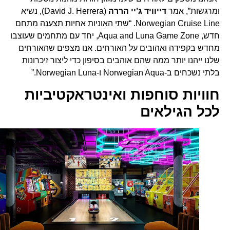
ומרגשות”, אמר
דייוויד ג’יי הררה
(David J. Herrera), נשיא
Norwegian Cruise Line. “שתי האוניות אחיות תצענה מתחם
חדש, Aqua and Luna Game Zone, יחד עם מתחמים שעוצבו
מחדש בקפידה ואהובים על האורחים. אנו מצפים שהאורחים
שלנו ייהנו יותר ממה שהם אוהבים בסיפון כדי ליצור זיכרונות
בלתי נשכחים ב-Norwegian Aqua ו-Norwegian Luna.”
חוויות סוחפות ואינטראקטיביות
לכל הגילאים