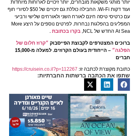
יותר מותגי משקאות מובחרים, יותר זיכויים לארוחות מיוחדות
ועוד דקות Wi-Fi. החבילה כוללת גם זיכויים של $50 לסיורי חוף
עם כרטיסי טיסה חינם לאורח השני ולאורחים שלישי ורביעי
המפליגים בהפלגות נבחרות. לפרטים נוספים על היצע More
At Sea החדש של NCL,
בקרו בכתובת
.
ברוכים המצטרפים לקבוצת הפייסבוק
״קרוז חלום של
הפלגה״
– הייחודית בעולם הקרוזים. למעלה מ-15,000
חברים
כתובת מקוצרת לכתבה זו:
https://cruisein.co.il?p=112267
שתפו את הכתבה ברשתות החברתיות: