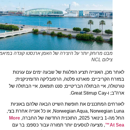
מבט מרוחק יותר על היצירה של האמן ארנסטו קונדה במיאמי.
צילום NCL
לאחר מכן, האונייה תציע הפלגות של שבעה ימים עם עגינות
במזרח הקריביים: פוארטו פלטה, הרפובליקה הדומיניקנית;
טורטולה, איי הבתולה הבריטיים; סנט תומאס, איי הבתולה של
ארה”ב; ו-Great Stirrup Cay.
לאורחים המתכננים את חופשת השייט הבאה שלהם באוניות
Norwegian Aqua, Norwegian Luna, או כל אונייה אחרת בצי,
החל מה-1 בינואר 2025, התוכנית החדשה של החברה,
More
At Sea™
, מציעה לנוסעים יותר תמורה עבור כספם: בר עם