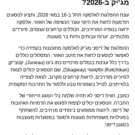
מג’יק ב-2026?
עונת ההפלגות לאלסקה תחל ב-16 במאי 2026, ותציע לנוסעים
הזדמנות לחוות את היופי עוצר הנשימה של האזור. אלסקה
ידועה בנופיה המרהיבים, הכוללים קרחונים עצומים, פיורדים
מלכותיים, יערות עבותים וחיות בר מגוונות.
ההפלגות של דיסני מג’יק לאלסקה מתוכננות בקפידה כדי
לאפשר לנוסעים לחוות את מיטב האזור. המסלולים כוללים
בדרך כלל עגינות בנמלים מרכזיים כמו ג’ונו (Juneau), קטצ’יקן
(Ketchikan) וסקאגווי (Skagway), שם הנוסעים יכולים לצאת
לסיורים מודרכים, לראות קרחונים מקרוב, לצאת לצפייה
בלווייתנים, לטייל בשמורות טבע וללמוד על התרבות המקומית.
כמובן, חווית דיסני לא תהיה שלמה בלי המגע הייחודי של
החברה. הנוסעים יכולים לצפות לפגוש את הדמויות האהובות
של דיסני, ליהנות ממופעים בימתיים מרהיבים, להשתתף
בפעילויות משפחתיות מגוונות ולסעוד במסעדות מעוצבות
בסגנון דיסני.