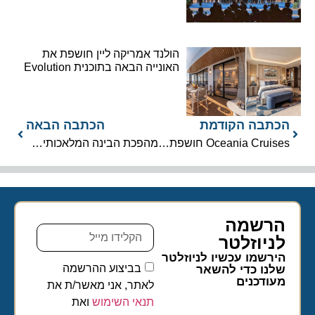
הולנד אמריקה ליין חושפת את
האונייה הבאה בתוכנית Evolution
הכתבה הקודמת
הכתבה הבאה
Oceania Cruises חושפת: שתי הפלגות עולמיות עוצרות נשימה של 180 יום
מהפכת הבינה המלאכותית: MSC Cruises משיקה את MSC Concierge
הרשמה
לניוזלטר​
הירשמו עכשיו לניוזלטר
בביצוע ההרשמה
שלנו כדי להשאר
מעודכנים
לאתר, אני מאשר/ת את
תנאי השימוש
ואת