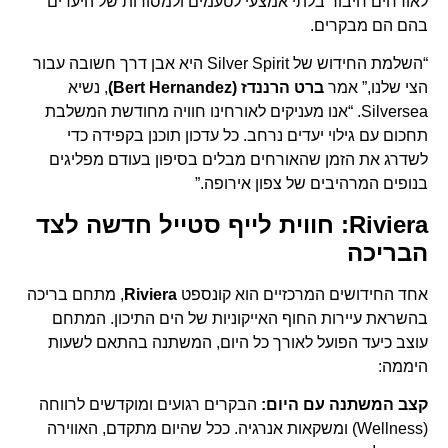
לאורחים חיבור בלתי אמצעי לטעמים ולמסורות של היעדים
בהם הם מבקרים.
“השלמת החידוש של Silver Spirit היא אבן דרך חשובה עבור
הצי שלנו,” אמר
ברט הרננדז (Bert Hernandez)
, נשיא
Silversea. “אנו מעניקים לאורחינו חוויה מחודשת המשלבת
תחכום עם גילוי יעדים נרחב. כל עדכון תוכנן בקפידה כדי
לשדרג את הזמן שהאורחים מבלים בסיפון בעודם מפליגים
בנופים המרהיבים של צפון אירופה.”
Riviera: חווית לייף סטייל חדשה לצד
הבריכה
אחד החידושים המרכזיים הוא קונספט
Riviera
, מתחם בריכה
בהשראת עיירות החוף האייקוניות של הים התיכון. המתחם
עוצב כיעד הפועל לאורך כל היום, המשתנה בהתאם לשעות
היממה:
קצב המשתנה עם היום:
הבקרים רגועים ומוקדשים לרווחה
(Wellness) ומשקאות אנרגיה. ככל שהיום מתקדם, האווירה