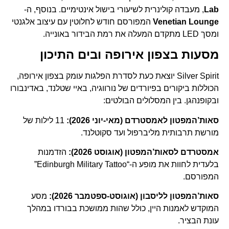
Lab
, מעבדה קולינרית לשיעורי בישול אינטימיים. בנוסף, ה-
Venetian Lounge
המפורסם חודש לחלוטין עם עיצוב אלגנטי
ומסך LED מתקדם המעלה את רמת הבידור באונייה.
מסעות בצפון אירופה ובים התיכון
Silver Spirit יוצאת כעת לסדרת הפלגות עומק בצפון אירופה,
הכוללות ביקורים בפיורדים של נורווגיה, באיי שטלנד, באדינבורו
ובקופנהגן. בין המסלולים הבולטים:
סאות’המפטון לאמסטרדם (מאי-יוני 2026):
11 לילות של
מורשת תרבותית מליברפול ועד סקוטלנד.
אמסטרדם לסאות’המפטון (אוגוסט 2026):
הזדמנות
בלעדית לחוות את מופע ה-“Edinburgh Military Tattoo”
המפורסם.
סאות’המפטון לליסבון (אוגוסט-ספטמבר 2026):
מסע
המוקדש לאמנות היין, כולל שהות ממושכת בבורדו במהלך
עונת הבציר.