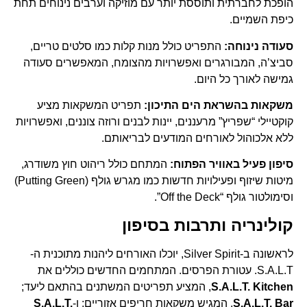
הופכת לחברתית ותוססת יותר עם מוזיקה וערבים נינוחים תחת
כיפת השמיים.
סעודה נינוחה:
התפריט כולל מנות קלות כמו סלטים טריים,
סביצ’ה, המבורגרים ואפשרויות מהצומח, המאפשרים סעודה
גמישה לאורך כל היום.
משקאות בהשראת הים התיכון:
תפריט המשקאות מציע
קוקטיילי “שפריץ” מרעננים, יינות לבנים ורוזה צוננים, ואפשרויות
ללא אלכוהול לאורחים המודעים לבריאותם.
סיפון פעיל באוויר הפתוח:
המתחם כולל ריהוט חוץ משודרג,
מיטות שיזוף ופעילויות חדשות כמו מגרש גולף (Putting Green)
וסימולטור גולף “Off the Deck”.
קולינריה ותרבות בסיפון
לראשונה ב-Silver Spirit, יוכלו האורחים ליהנות מתוכנית ה-
S.A.L.T. עטורת הפרסים. המתחמים החדשים כוללים את
S.A.L.T. Kitchen
, המציע תפריטים המשתנים בהתאם ליעד;
S.A.L.T. Bar
, המגיש משקאות חריפים אזוריים; ו-
S.A.L.T.