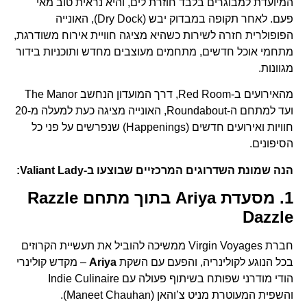
המיועדת למבוגרים בלבד חוזרת לים, והיא נראית טוב מאי
פעם. לאחר תקופה במבדוק יבש (Dry Dock), האונייה
הפופולרית חזרה לשירות כשהיא מציגה חוויית אירוח משודרגת,
מתחמי אוכל חדשים, מתחמים מעוצבים מחדש ותוכניות בידור
מגוונות.
מהאירועים ב-Red Room, דרך המועדון הנחשב The Manor
ועד למתחם ה-Roundabout, האונייה מציגה כעת למעלה מ-20
חוויות ואירועים חדשים (Happenings) שנפרשים על פני כל
הסיפונים.
הנה שמונת השדרוגים המרכזיים שבוצעו ב-Valiant Lady:
1. מסעדת Ariya בתוך מתחם Razzle
Dazzle
חברת Virgin Voyages ממשיכה להוביל את תעשיית הקרוזים
בכל הנוגע לקולינריה, והפעם עם השקת
Ariya
– מקדש קולינרי
הודי מודרני שפותח בשיתוף פעולה עם Indie Culinaire
והשפית המעוטרת מניט צ’והאן (Maneet Chauhan).