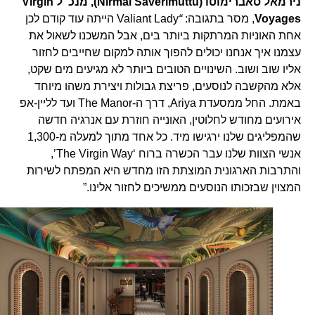
נירמאל סאברימוטו (Nirmal Saverimuttu), מנכ”ל Virgin
Voyages
, מסר בתגובה:
“
Valiant Lady הייתה עוד קודם לכן
אחת האוניות המרתקות ביותר בים, אבל המשכנו לשאול את
עצמנו איך אנחנו יכולים להפוך אותה למקום שחייבים לחזור
אליו שוב ושוב. השינויים הטובים ביותר לא מגיעים מים שקט,
אלא מהקשבה לנוסעים, פריצת גבולות ויצירת משהו מיוחד
באמת. החל ממסעדת Ariya, דרך ה-The Manor ועד לליין-אפ
אירועים מחודש לחלוטין, האונייה חוזרת עם אנרגיה חדשה
שהמפליגים שלנו ירגישו מיד. כל אחד מתוך למעלה מ-1,300
אנשי הצוות שלנו עבר הכשרה ברוח ‘The Virgin Way’,
והתרבות הארגונית המוצתת הזו מחדש היא המפתח לשירות
המצוין שבזכותו הנוסעים ממשיכים לחזור אלינו.”