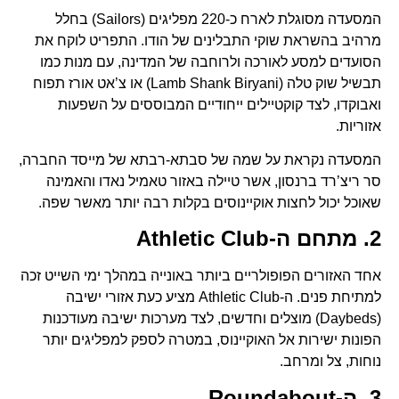
המסעדה מסוגלת לארח כ-220 מפליגים (Sailors) בחלל
מרהיב בהשראת שוקי התבלינים של הודו. התפריט לוקח את
הסועדים למסע לאורכה ולרוחבה של המדינה, עם מנות כמו
תבשיל שוק טלה (Lamb Shank Biryani) או צ’אט אורז תפוח
ואבוקדו, לצד קוקטיילים ייחודיים המבוססים על השפעות
אזוריות.
המסעדה נקראת על שמה של סבתא-רבתא של מייסד החברה,
סר ריצ’רד ברנסון, אשר טיילה באזור טאמיל נאדו והאמינה
שאוכל יכול לחצות אוקיינוסים בקלות רבה יותר מאשר שפה.
2. מתחם ה-Athletic Club
אחד האזורים הפופולריים ביותר באונייה במהלך ימי השייט זכה
למתיחת פנים. ה-Athletic Club מציע כעת אזורי ישיבה
(Daybeds) מוצלים וחדשים, לצד מערכות ישיבה מעודכנות
הפונות ישירות אל האוקיינוס, במטרה לספק למפליגים יותר
נוחות, צל ומרחב.
3. ה-Roundabout