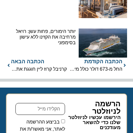
יותר הימורים, פחות עשן: רויאל
מרחיבה את הקזינו ללא עישון
בסימפוני
הכתבה הקודמת
הכתבה הבאה
החל מ-673 דולר כולל מיסים: מבצע הקיץ הענק של MSC Cruises נחשף
קרניבל קרוז ליין חוגגת את הרחבת רצועת החוף של RelaxAway ב-Half Moon Cay
הרשמה
לניוזלטר​
הירשמו עכשיו לניוזלטר
בביצוע ההרשמה
שלנו כדי להשאר
מעודכנים
לאתר, אני מאשר/ת את