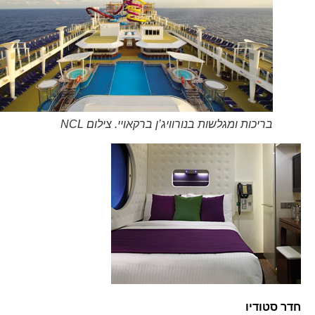
בריכות ומגלשות בנורוויג’ן ברקאויי. צילום NCL
חדר סטודיו