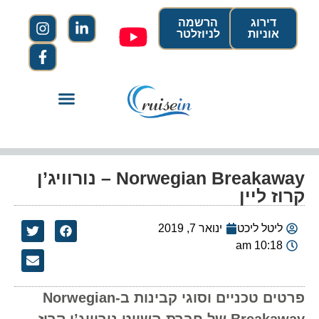
דירוג
הרשמה
אוניות
לניוזלטר
Norwegian Breakaway – נורוויג’ן
קרוז ליין
ליטל ליכט
ינואר 7, 2019
10:18 am
פרטים טכניים וסוגי קבינות ב-Norwegian
Breakaway של חברת השייט נורוויג’ן קרוז