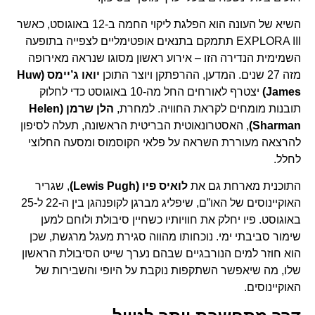
השיא של העונה הוא הפלגת ליקוי החמה ב-12 באוגוסט, כאשר
EXPLORA III תתמקם בתנאים אופטימליים לצפייה בתופעה
השמימית הנדירה הזו – אירוע ראשון מסוגו שנראה מאירופה
מזה 27 שנים. המדען, ההרפתקן ויוצר התוכן
יואו ג’יימס (Huw
James)
יצטרף לאורחים החל מה-10 באוגוסט כדי לחלוק
תובנות מומחים לקראת החוויה. למחרת,
הלן שרמן (Helen
Sharman)
, האסטרונאוטית הבריטית הראשונה, תעלה לסיפון
להרצאה מעוררת השראה על פלאי הקוסמוס ומסעה החלוצי
לחלל.
התוכנית מארחת גם את
לואיס פיו (Lewis Pugh)
, שגריר
האוקיינוסים של האו”ם, שיפליג מברגן לקופנהגן בין ה-22 ל-25
באוגוסט. פיו יחלק את חוויותיו כשחיין סיבולת ולוחם למען
שימור סביבתי ימי. נוכחותו מהווה סגירת מעגל מרגשת, שכן
הוא חוזר למים הנורבגיים שבהם נערך שייט הסיבולת הראשון
שלו, מה שיאפשר השתקפות נוקבת על היופי והשבירות של
האוקיינוסים.