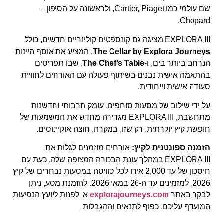
שם עולמי כמו Cartier, Piaget, ולראשונה על הסיפון –
Chopard.
EXPLORA III מציגה גם קונספטים קולינריים חדשים, כולל
The Cellar by Explora Journeys
, המציע את אוסף היינות
הנרחב ביותר בים, ו-
The Chef’s Table
, שבו תפריטים
בהתאמה אישית נבנים בשיתוף פעולה עם האורחים לחוויית
סעודה אישית וייחודית.
על ידי שילוב של מסעות סוחפים, עומק תרבותי וחדשנות
מתחשבת, EXPLORA III מגדירה מחדש את המשמעות של
חופשת קיץ יוקרתית. רק שזו, במקרה, חוצה אוקיינוסים.
הזמנה ספונטנית לקיץ:
אורחים מוזמנים לגלות את
EXPLORA III במהלך עונת הבכורה המצופה שלה, כעת עם
חיסכון של עד 2,000 אירו לכל סוויטה במסעות נבחרים של קיץ
2026, למזמינים עד ה-26 במאי 2026. להזמנת מסע, ניתן
לבקר באתר
explorajourneys.com
או לפנות ליועץ הנסיעות
המועדף עליכם. כפוף לתנאים וההגבלות.