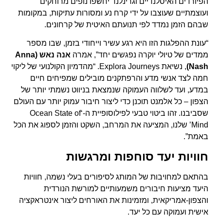
הפיורדים האיסלנדיים וגרינלנד יחשפו נופים מרוחקים
ועוצמתיים שעוצבו על ידי קרח נע ומסורות עתיקות, במקומות
שבהם הזמן נמדד לפי תנועתם האיטית של קרחונים.
“עונת ההפלגות הזו היא רגע עשיר וייחודי בזמן, שבו מספר
ממדים של טיולי יוקרה נפגשים יחד”, אמרה
אנה נאש (Anna
Nash)
, נשיאת Explora Journeys. “מהדמיון הקולנועי של ליקוי
חמה לצד אנשי מדע והרפתקנים מובילים שמפיחים חיים
במדע, ועד לשלווה העמוקה שנמצאת בניווט נשמתי יותר של
הצפון – כל אלמנט תוכנן כדי ליצור חיבור עמוק יותר עם העולם
שסביבנו. זהו ביטוי טבעי לפילוסופיית ה-‘Ocean State of
Mind’ שלנו, המציעה את המרחב, השקט והזמן לספוג את הכל
באמת”.
חוויות יעד סוחפות ומרגשות
בהתאם למחויבות של המותג לסיפורים בעלי נשמה, חוויות
היעד מציעות חיבורים משמעותיים למורשת הנורדית
והצפון-אמריקאית, ומזמינות את האורחים ליצור אינטראקציה
אישית ועמוקה עם כל יעד.