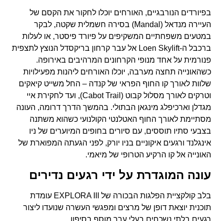
בפיורדים הנורבגיים, האורחים יוכלו לחקור את הקסם של
העיירה מנדאל (Mandal) בסירה חשמלית שקטה, לבקר
במטעים משפחתיים המשקיפים על פיורד פיסטר, או לעלות
ברכבל ה-Loen Skylift אל עבר קרחון בריקסדל הנוצץ לתצפית
פנורמית על אחד מנופי הקרחונים המרהיבים באירופה.
כשהאונייה תחצה מערבה, יוכלו האורחים ליהנות מפעילויות
שלוות לאורך קו החוף הפראי של קנדה – החל משייט קיאקים
וטרקים לאורך מסלול קבוט (Cabot Trail), ועד לחקירת איי
מגדלן וארכיפלג מינגאן הבתולי. בהמשך הדרך דרומה, העונה
מסתיימת לאורך החוף האטלנטי הקולנועי כשהוא משתנה
בצבעי סתיו תוססים, עם סיורים בחופים המיוערים של ניו
אינגלנד ורגעים איקוניים בניו יורק, לפני הגעתה המפוארת של
האונייה אל קו הרקיע הטרופי של מיאמי.
עונה המוגדרת על ידי רגעים נדירים
בלב קולקציית הפלגות הבכורה של EXPLORA III עומדת
תוכנית יוצאת דופן של מרצים ומפגשי העשרה שנועדו ליצור
רגעים בלתי נשכחים בעלי ערך מוסף בסיפון.