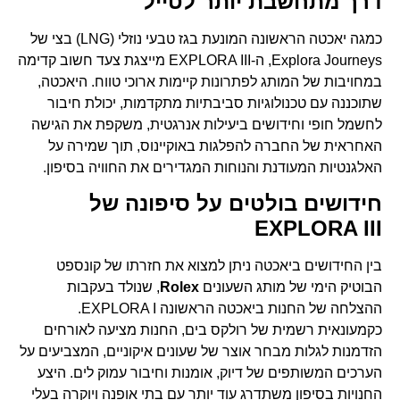
דרך מתחשבת יותר לטייל
כמגה יאכטה הראשונה המונעת בגז טבעי נוזלי (LNG) בצי של
Explora Journeys, ה-EXPLORA III מייצגת צעד חשוב קדימה
במחויבות של המותג לפתרונות קיימות ארוכי טווח. היאכטה,
שתוכננה עם טכנולוגיות סביבתיות מתקדמות, יכולת חיבור
לחשמל חופי וחידושים ביעילות אנרגטית, משקפת את הגישה
האחראית של החברה להפלגות באוקיינוס, תוך שמירה על
האלגנטיות המעודנת והנוחות המגדירים את החוויה בסיפון.
חידושים בולטים על סיפונה של
EXPLORA III
בין החידושים ביאכטה ניתן למצוא את חזרתו של קונספט
הבוטיק הימי של מותג השעונים
Rolex
, שנולד בעקבות
ההצלחה של החנות ביאכטה הראשונה EXPLORA I.
כקמעונאית רשמית של רולקס בים, החנות מציעה לאורחים
הזדמנות לגלות מבחר אוצר של שעונים איקוניים, המצביעים על
הערכים המשותפים של דיוק, אומנות וחיבור עמוק לים. היצע
החנויות בסיפון משתדרג עוד יותר עם בתי אופנה ויוקרה בעלי