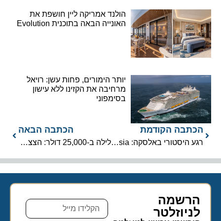
הולנד אמריקה ליין חושפת את
האונייה הבאה בתוכנית Evolution
יותר הימורים, פחות עשן: רויאל
מרחיבה את הקזינו ללא עישון
בסימפוני
הכתבה הקודמת
הכתבה הבאה
רגע היסטורי באלסקה: MSC Poesia עוגנת לראשונה בג’ונו
לילה ב-25,000 דולר: הצצה למיטה של סוויטת הקרוזים היקרה בעולם
הרשמה
לניוזלטר​