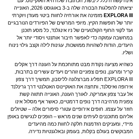
אינה קשורה כלל ליבשה; הכתובת שלה היא האוקיינוס. עם
יציאתה להפלגות הבכורה שלה ב-3 באוגוסט 2026, האונייה
EXPLORA III
מזמינה את אורחיה לחוות ביטוי מעודן ויוקרתי
יותר של חופשות הקיץ. מיופי המרשים של הפיורדים הנורבגיים
ועד לקווי החוף הקולנועיים של ניו אינגלנד, כל מסע תוכנן
במחשבה עמוקה כדי לאפשר חיבור אותנטי ויסודי יותר אל
היעדים, הודות לשהויות ממושכות, עגינות לילה וקצב גילוי נינוח
ושליו.
כשהיא מציעה נקודת מבט מתוחכמת על העונה דרך אקלים
קריר ומרענן, נופים צפוניים זוהרים ויעדים עשירים בתרבות,
EXPLORA III תפליג מברצלונה לליסבון, תמשיך דרך צפון
אירופה ואיסלנד, ותחצה את האוקיינוס האטלנטי דרך גרינלנד
אל עבר צפון אמריקה. לאורך העונה, האונייה תתווה קשת
צפונית מרהיבה דרך נופים דרמטיים, כאשר אף מסלול אינו
חוזר על עצמו. חופים אירופיים עטורי סיפורים אלה – שטיולים
אליהם מתוכננים לעיתים שנים מראש – הופכים לנגישים באופן
מיידי, ומעניקים הזדמנות חלקה לחוות כמה מהיעדים
המבוקשים בעולם בקלות, בעומק ובאלגנטיות נדירה.