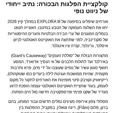
קולקציית הפלגות הבכורה: נתיב ייחודי
של ניווט נופי
אורחים שיפליגו בסיפונה של EXPLORA III במהלך קיץ 2026
יחוו את השלווה העמוקה של הטבע במיטבו. האונייה תנווט
בנמלים המוגנים של ערי הבירה הבלטיות והערים ההיסטוריות
של סקנדינביה, לפני שתחצה את האוקיינוס האטלנטי לכיוון
איסלנד, גרינלנד, קנדה וניו אינגלנד.
מתצורות הבזלת של “סוללת הענקים” (Giant’s Causeway)
באירלנד ועד לחולות הלבנים של אי הנסיך אדוארד, המסע
חושף מגוון עשיר של נופים שעוצבו על ידי מים, פרא ותרבות
מקומית. שהיות ממושכות ועגינות לילה ביעדים כמו שטוקהולם,
רייקיאוויק וקוויבק סיטי מזמינות את האורחים לחקור כל מקום
לעומק, בעוד שחציית האוקיינוס האטלנטי עצמה הופכת לרגע
מגדיר של שקט פנימי ופרספקטיבה חדשה מול הים הפתוח.
מסלולי צפון אירופה מציגים נמלים חדשים עבור המותג, בהם
ברגן, פלום (Flåm), ריגה וטאלין. במקביל, ההפלגות בין