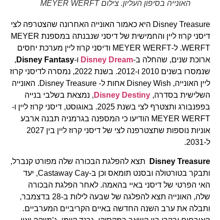
האונייה בסיפון העליון. צילום MEYER WERFT
Disney Treasure היא כאמור האונייה האחרונה שהצטרפה לצי
דיסני קרוז ליין והחמישית של דיסני שנבנתה במספנת MEYER
WERFT. ל-MEYER WERFT ודיסני קרוז ליין מערכת יחסים
ארוכת שנים, שהחלה ב-
Disney Dream
ו-
Disney Fantasy
,
שנמסרו בשנים 2010 ו-2012. בשנת 2022, נמסרה לדיסני קרוז
ליין האונייה, Disney Wish אחות ל- Disney Treasure. האונייה
השלישית בסדרה,
Disney Destiny
, נמצאת בשלבי בנייה
בפפנבורג ותצטרף לצי בשנת 2025. באוגוסט, דיסני קרוז ליין ו-
MEYER WERFT הודיעו כי המספנה בגרמניה תבנה ארבע
אוניות נוספות שתצטרפנה לצי של דיסני קרוז ליין בין 2027
ל-2031.
Disney Treasure
תצא להפלגת הבכורה שלה מפורט קנברל,
ותבקר בטורטולה ובסנט תומאס וכן ב-Castaway Cay, יעד
האי הפרטי של דיסני באיי בהאמה. לאחר הפלגת הבכורה
שלה, האונייה תצא להפלגה של שבעה לילות ב-28 בדצמבר,
ותבלה את ערב השנה החדשה באיים הקריביים המערביים.