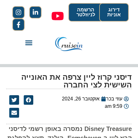
דירוג
הרשמה
אוניות
לניוזלטר
דיסני קרוז ליין צרפה את האונייה
השישית לצי החברה
עוזי בכר
אוקטובר 26, 2024
9:59 am
Disney Treasure נמסרה באופן רשמי לדיסני
קרוז ליין ב-Eemshaven, הולנד. תצא להפלגת