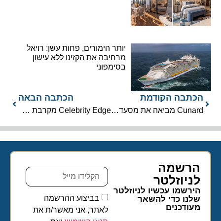
יותר הימורים, פחות עשן: רויאל
מרחיבה את הקזינו ללא עישון
בסימפוני
הכתבה הקודמת
הכתבה הבאה
Cunard מביאה את מסעדת Outlaw’s Fish Kitchen לקווין ויקטוריה
Celebrity Edge מקרבת את היופי הטבעי של אוסטרליה וניו זילנד
הרשמה
לניוזלטר​
הירשמו עכשיו לניוזלטר
בביצוע ההרשמה
שלנו כדי להשאר
מעודכנים
לאתר, אני מאשר/ת את