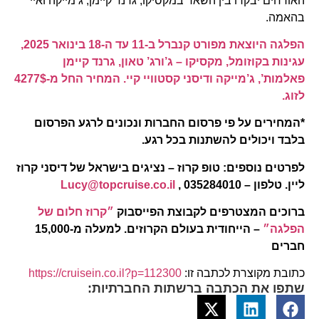
האורחים יבקרו בין השאר במקסיקו, גרנד קיימן, ג’מייקה ואיי
בהאמה.
הפלגה היוצאת מפורט קנברל ב-11 עד ה-18 בינואר 2025,
עגינות בקוזומל, מקסיקו – ג’ורג’ טאון, גרנד קיימן
פאלמות’, ג’מייקה ודיסני קסטוויי קיי. המחיר החל מ-4277$
לזוג.
*המחירים על פי פרסום החברות ונכונים לרגע הפרסום
בלבד ויכולים להשתנות בכל רגע.
לפרטים נוספים: טופ קרוז – נציגים בישראל של דיסני קרוז
ליין. טלפון – 035284010 ,
Lucy@topcruise.co.il
ברוכים המצטרפים לקבוצת הפייסבוק
״קרוז חלום של
הפלגה״
– הייחודית בעולם הקרוזים. למעלה מ-15,000
חברים
כתובת מקוצרת לכתבה זו:
https://cruisein.co.il?p=112300
שתפו את הכתבה ברשתות החברתיות: