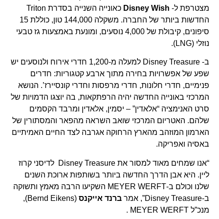
מצטרפת ל-
Disney Wish
כאונייה השנייה בסדרת Triton
החדשות ביותר של החברה. משקלה 144,000 טון, כוללת 15
סיפונים, קיבולת של 4,000 נוסעים, ומונעת באמצעות גז טבעי
נוזלי (LNG).
ב- Disney Treasure למעלה מ-1,200 חדרי אירוח ולנוסעים יש
שפע של אפשרויות בחירה מתוך ארבע קטגוריות: חדרים
פנימיים, חדרי חלונות, חדרי מרפסות וחדרי קונסיירז’. הנושא
המרכזי באונייה החדשה יהיה הרפתקאות, בה יוצגו הדמויות של
סרט האנימציה “אלאדין” – יסמין, אלאדין ומרבד הקסמים
שלהם. האטריום המרכזי שואב השראה מהפאר והמסתורין של
הארמון המוזהב מהארץ הרחוקה אגרבה לצד החיים האמיתיים
באסיה ואפריקה.
“אנו שמחים מאוד למסור את Disney Treasure לדיסני קרוז
ליין. היא אבן הדרך החדשה ביותר בשותפות ארוכת השנים
שלנו וכולם ב-MEYER WERFT השקיעו הרבה מאמץ ותשוקה
ב-Disney Treasure”, אמר
ברנד אייקנס
(Bernd Eikens),
מנכ”ל MEYER WERFT .