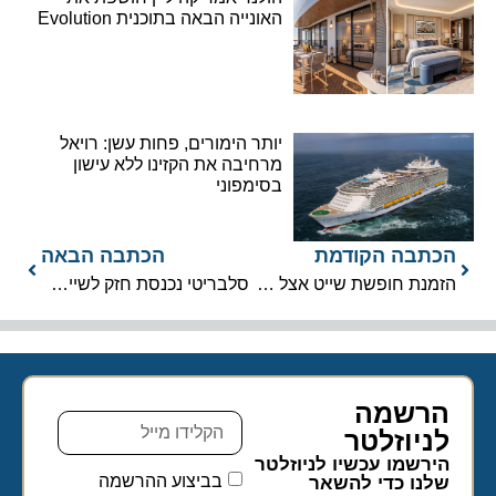
האונייה הבאה בתוכנית Evolution
יותר הימורים, פחות עשן: רויאל
מרחיבה את הקזינו ללא עישון
בסימפוני
הכתבה הקודמת
הכתבה הבאה
הזמנת חופשת שייט אצל סוכן נסיעות: שקט נפשי בים פתוח ?
סלבריטי נכנסת חזק לשייט נהרות: 10 ספינות חדשות ופריסה אירופית רחבה
הרשמה
לניוזלטר​
הירשמו עכשיו לניוזלטר
בביצוע ההרשמה
שלנו כדי להשאר