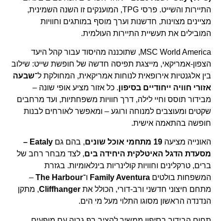
התיירות והשייט. פרסי TPG, המוענקים זו השנה השמינית,
מציינים מצוינות, חדשנות וערך מוסף במותגים וחוויות
המובילים את תעשיית התיירות העולמית.
MSC World America, שתוכננה מהיסוד עבור קהל היעד
הצפון-אמריקאי, מייצגת תפיסה חדשה של חופשת שייט: שילוב
בין אלגנטיות אירופאית לנוחות אמריקאית, המחולקת ל־
שבעה
אזורי חוויה ייחודיים בסיפון
. כל אזור מציע אופי שונה –
מבידור תוסס וחיי לילה, דרך חוויות משפחתיות, ועד מרחבים
שקטים ומעוצבים למנוחה ורוגע – ומאפשר לאורחים לבנות
חופשה בהתאמה אישית.
האונייה מציעה
19 מתחמי אוכל שונים
, בהם גם
Eataly –
מסעדת הדגל האיטלקית היחידה בים
, לצד מבחר רחב של
ברים, טרקלינים וחוויות קולינריות בינלאומיות. בגזרת
המשפחות בולטים
Family Aventura
ו־
The Harbour
–
מתחם חיצוני חדשני ורב-דורי, הכולל את
Cliffhanger
, מתקן
הנדנדה הראשון מסוגו התלוי מעל מי הים.
תחום הבידור בסיפון ממשיך להציב רף גבוה עם מופעים